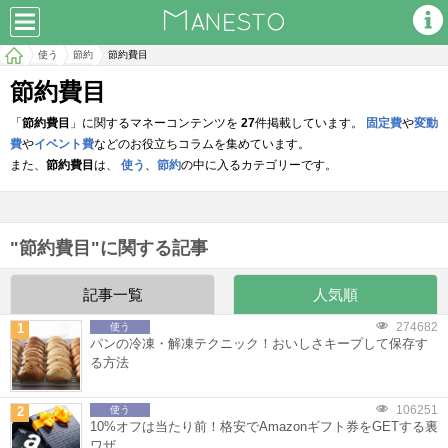
使う
節約
節約費目
節約費目
「
節約費目
」に関するマネーコンテンツを
27
件掲載しています。
固定費
や
変動
費
や
イベント費
などのお役立ちコラムを集めています。
また、
節約費目
は、
使う
、
節約
の中に入るカテゴリーです。
"節約費目"に関する記事
記事一覧
人気順
274682
1
使う
パンの冷凍・解凍テクニック！おいしさキープして保存す
る方法
106251
2
使う
10%オフは当たり前！格安でAmazonギフト券をGETする裏
ワザ