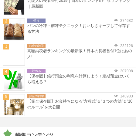
芸能人の長者番付2019｜日本のタレントの年収ランキング
｜最新版
274682
2
使う
パンの冷凍・解凍テクニック！おいしさキープして保存す
る方法
232126
3
お金の雑学
高額納税者ランキングの最新版！日本の長者番付1位はあの
人!
207998
4
貯める
【保存版】銀行預金の利息を計算しよう！定期預金はいく
ら増える？
148983
5
お金の雑学
【完全保存版】お金持ちになる“方程式”＆“３つの方法”＆“10
のルール”を大公開！
特集コンテンツ