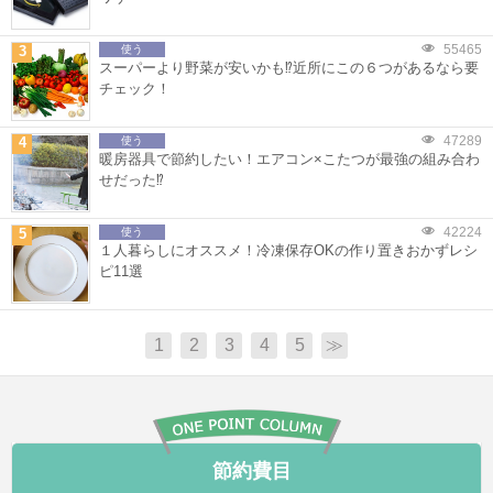
55465
3
使う
スーパーより野菜が安いかも⁉近所にこの６つがあるなら要
チェック！
47289
4
使う
暖房器具で節約したい！エアコン×こたつが最強の組み合わ
せだった⁉
42224
5
使う
１人暮らしにオススメ！冷凍保存OKの作り置きおかずレシ
ピ11選
1
2
3
4
5
≫
節約費目