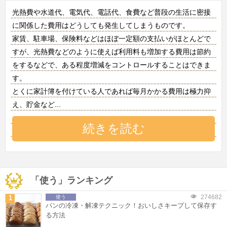
光熱費や水道代、電気代、電話代、食費など普段の生活に密接
に関係した費用はどうしても発生してしまうものです。
家賃、駐車場、保険料などはほぼ一定額の支払いがほとんどで
すが、光熱費などのように使えば利用料も増加する費用は節約
をするなどで、ある程度増減をコントロールすることはできま
す。
とくに家計簿を付けている人であれば毎月かかる費用は極力抑
え、貯金など
...
続きを読む
「使う」ランキング
274682
1
使う
パンの冷凍・解凍テクニック！おいしさキープして保存す
る方法