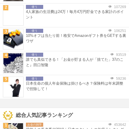
107269
2
使う
4人家族の生活費は24万！毎月4万円貯金できる家計のポイ
ント
106251
3
使う
10%オフは当たり前！格安でAmazonギフト券をGETする裏
ワザ
93519
4
使う
誰でも真似できる！「お金が貯まる人が「捨てた」37のこ
と』田口智隆
59236
5
使う
日本生命の個人年金保険は掛けるべき？保険料は年末調整
で控除して！
総合人気記事ランキング
453642
1
お金の雑学