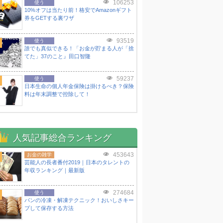
106253
使う
10%オフは当たり前！格安でAmazonギフト
券をGETする裏ワザ
93519
使う
誰でも真似できる！「お金が貯まる人が「捨
てた」37のこと』田口智隆
59237
使う
日本生命の個人年金保険は掛けるべき？保険
料は年末調整で控除して！
人気記事総合ランキング
453643
お金の雑学
芸能人の長者番付2019｜日本のタレントの
年収ランキング｜最新版
274684
使う
パンの冷凍・解凍テクニック！おいしさキー
プして保存する方法