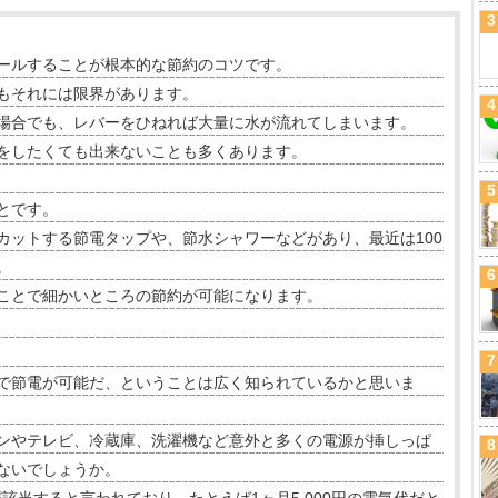
3
ールすることが根本的な節約のコツです。
もそれには限界があります。
4
場合でも、レバーをひねれば大量に水が流れてしまいます。
をしたくても出来ないことも多くあります。
5
とです。
カットする節電タップや、節水シャワーなどがあり、最近は100
。
6
ことで細かいところの節約が可能になります。
7
で節電が可能だ、ということは広く知られているかと思いま
ンやテレビ、冷蔵庫、洗濯機など意外と多くの電源が挿しっぱ
8
ないでしょうか。