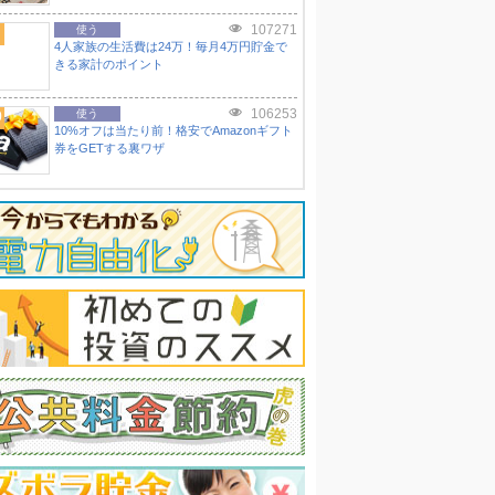
107271
使う
4人家族の生活費は24万！毎月4万円貯金で
きる家計のポイント
106253
0
使う
10%オフは当たり前！格安でAmazonギフト
券をGETする裏ワザ