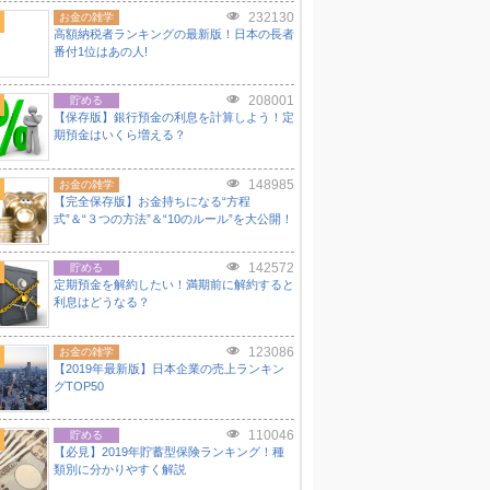
232130
お金の雑学
高額納税者ランキングの最新版！日本の長者
番付1位はあの人!
208001
貯める
【保存版】銀行預金の利息を計算しよう！定
期預金はいくら増える？
148985
お金の雑学
【完全保存版】お金持ちになる“方程
式”＆“３つの方法”＆“10のルール”を大公開！
142572
貯める
定期預金を解約したい！満期前に解約すると
利息はどうなる？
123086
お金の雑学
【2019年最新版】日本企業の売上ランキン
グTOP50
110046
貯める
【必見】2019年貯蓄型保険ランキング！種
類別に分かりやすく解説