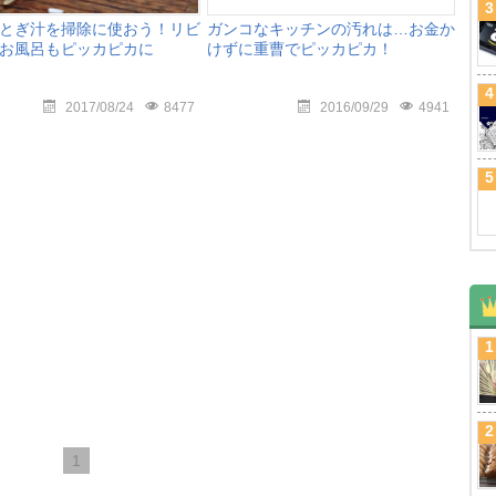
3
とぎ汁を掃除に使おう！リビ
ガンコなキッチンの汚れは…お金か
お風呂もピッカピカに
けずに重曹でピッカピカ！
4
2017/08/24
8477
2016/09/29
4941
5
1
2
1