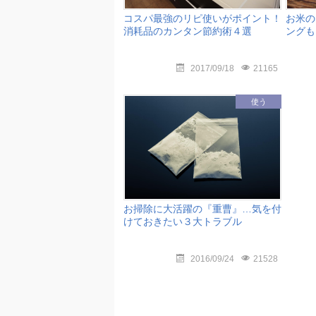
コスパ最強のリピ使いがポイント！
お米の
消耗品のカンタン節約術４選
ングも
2017/09/18
21165
使う
お掃除に大活躍の『重曹』…気を付
けておきたい３大トラブル
2016/09/24
21528