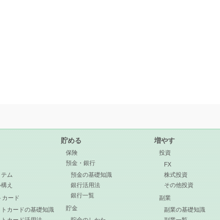
貯める
増やす
保険
投資
預金・銀行
目
FX
イテム
預金の基礎知識
株式投資
心構え
銀行活用法
その他投資
銀行一覧
トカード
副業
貯金
ットカードの基礎知識
副業の基礎知識
ットカード活用法
貯金のしかた
副業一覧