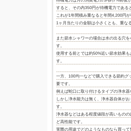
待機電力は月の消費電力の内約7%前後が
すると、その内350円が待機電力である
これが1年間積み重なると年間4,200
1ヶ月当たりの金額は小さくとも、重な
また節水シャワーの場合は水の出る穴を
す。
使用する前とでは約50%近い節水効果
す。
一方、100均一などで購入できる節約
要です。
例えば蛇口に取り付けるタイプの浄水器
しかし浄水能力は無く、浄水器自体がお
す。
浄水器などはある程度値段が高いものの
ど高性能です。
実際の用途でどのようなものなら買って