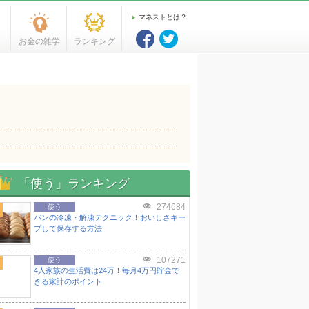
マネストとは？
お金の雑学
ランキング
「使う」ランキング
274684
使う
パンの冷凍・解凍テクニック！おいしさキー
プして保存する方法
107271
使う
4人家族の生活費は24万！毎月4万円貯金で
きる家計のポイント