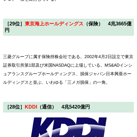
［29
位
］
東京海上ホールディングス
（保険） 4兆3665億
円
三菱グループに属す保険持株会社である。2002年4月2日設立で東京
証券取引所第1部及び米国NASDAQに上場している。MS&ADインシ
ュアランスグループホールディングス、損保ジャパン日本興亜ホー
ルディングスと並ぶ、いわゆる「三メガ損保」の一角。
［28
位
］
KDDI
（通信） 4兆5420億円