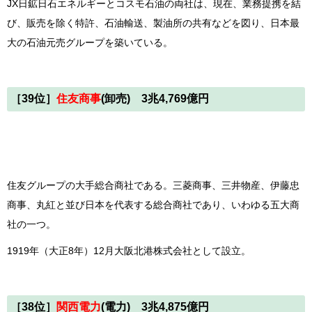
JX日鉱日石エネルギーとコスモ石油の両社は、現在、業務提携を結
び、販売を除く特許、石油輸送、製油所の共有などを図り、日本最
大の石油元売グループを築いている。
［39位］
住友商事
(卸売) 3兆4,769億円
住友グループの大手総合商社である。三菱商事、三井物産、伊藤忠
商事、丸紅と並び日本を代表する総合商社であり、いわゆる五大商
社の一つ。
1919年（大正8年）12月大阪北港株式会社として設立。
［38位］
関西電力
(電力) 3兆4,875億円