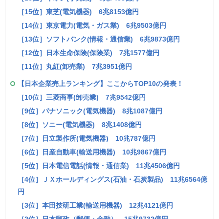
［15位］東芝(電気機器) 6兆8153億円
［14位］東京電力(電気・ガス業) 6兆9503億円
［13位］ソフトバンク(情報・通信業) 6兆9873億円
［12位］日本生命保険(保険業) 7兆1577億円
［11位］丸紅(卸売業) 7兆3951億円
【日本企業売上ランキング】ここからTOP10の発表！
［10位］三菱商事(卸売業) 7兆9542億円
［9位］パナソニック(電気機器) 8兆1087億円
［8位］ソニー(電気機器) 8兆1408億円
［7位］日立製作所(電気機器) 10兆787億円
［6位］日産自動車(輸送用機器) 10兆9867億円
［5位］日本電信電話(情報・通信業) 11兆4506億円
［4位］ＪＸホールディングス(石油・石炭製品) 11兆6564億
円
［3位］本田技研工業(輸送用機器) 12兆4121億円