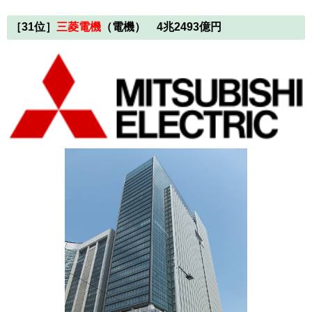
［31
位
］
三菱電機
（電機） 4兆2493億円