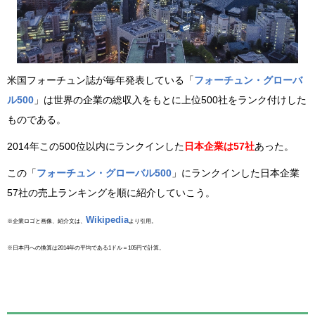
米国フォーチュン誌が毎年発表している「
フォーチュン・グローバ
ル500
」は世界の企業の総収入をもとに上位500社をランク付けした
ものである。
2014年この500位以内にランクインした
日本企業は57社
あった。
この「
フォーチュン・グローバル500
」にランクインした日本企業
57社の売上ランキングを順に紹介していこう。
Wikipedia
※企業ロゴと画像、紹介文は、
より引用。
※日本円への換算は2014年の平均である1ドル＝105円で計算。