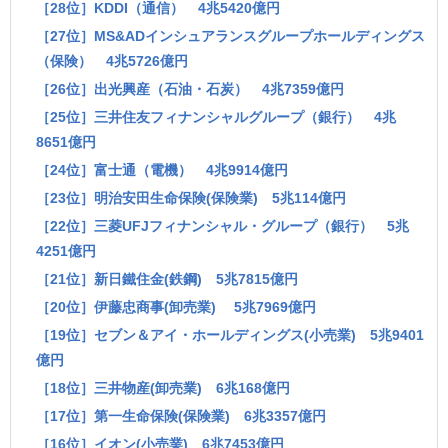
［28位］KDDI（通信） 4兆5420億円
［27位］MS&ADインシュアランスグループホールディングス
（保険） 4兆5726億円
［26位］出光興産（石油・石炭） 4兆7359億円
［25位］三井住友フィナンシャルグループ（銀行） 4兆
8651億円
［24位］富士通（電機） 4兆9914億円
［23位］明治安田生命保険(保険業) 5兆114億円
［22位］三菱UFJフィナンシャル・グループ（銀行） 5兆
4251億円
［21位］新日鐵住金(鉄鋼) 5兆7815億円
［20位］伊藤忠商事(卸売業) 5兆7969億円
［19位］セブン＆アイ・ホールディングス(小売業) 5兆9401
億円
［18位］三井物産(卸売業) 6兆168億円
［17位］第一生命保険(保険業) 6兆3357億円
［16位］イオン(小売業) 6兆7453億円