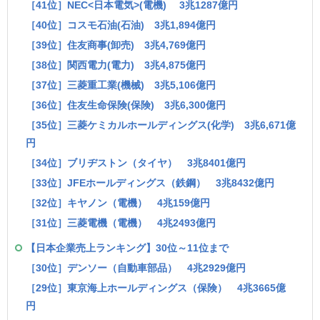
［41位］NEC<日本電気>(電機) 3兆1287億円
［40位］コスモ石油(石油) 3兆1,894億円
［39位］住友商事(卸売) 3兆4,769億円
［38位］関西電力(電力) 3兆4,875億円
［37位］三菱重工業(機械) 3兆5,106億円
［36位］住友生命保険(保険) 3兆6,300億円
［35位］三菱ケミカルホールディングス(化学) 3兆6,671億
円
［34位］ブリヂストン（タイヤ） 3兆8401億円
［33位］JFEホールディングス（鉄鋼） 3兆8432億円
［32位］キヤノン（電機） 4兆159億円
［31位］三菱電機（電機） 4兆2493億円
【日本企業売上ランキング】30位～11位まで
［30位］デンソー（自動車部品） 4兆2929億円
［29位］東京海上ホールディングス（保険） 4兆3665億
円