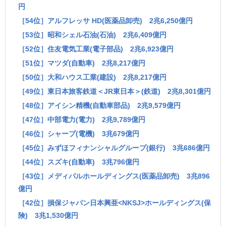
円
［54位］アルフレッサ HD(医薬品卸売) 2兆6,250億円
［53位］昭和シェル石油(石油) 2兆6,409億円
［52位］住友電気工業(電子部品) 2兆6,923億円
［51位］マツダ(自動車) 2兆8,217億円
［50位］大和ハウス工業(建設) 2兆8,217億円
［49位］東日本旅客鉄道＜JR東日本＞(鉄道) 2兆8,301億円
［48位］アイシン精機(自動車部品) 2兆9,579億円
［47位］中部電力(電力) 2兆9,789億円
［46位］シャープ(電機) 3兆679億円
［45位］みずほフィナンシャルグループ(銀行) 3兆686億円
［44位］スズキ(自動車) 3兆796億円
［43位］メディパルホールディングス(医薬品卸売) 3兆896
億円
［42位］損保ジャパン日本興亜<NKSJ>ホールディングス(保
険) 3兆1,530億円