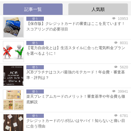
記事一覧
人気順
10953
使う
【保存版】クレジットカードの審査はここを見ています！
スコアリングの必要項目
8031
使う
【電力自由化とは】生活スタイルに合った電気料金プラン
を選べるように！
5620
使う
JCBプラチナはコスパ最強のモテカード！年会費・審査基
準・評判は？
39941
使う
楽天プレミアムカードのメリット！審査基準や年会費も徹
底解説
6781
使う
クレジットカードのリボ払いはヤバイ！知らないと痛い目
に合う理由