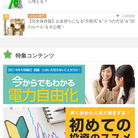
ら増える？
148988
5
お金の雑学
【完全保存版】お金持ちになる“方程式”＆“３つの方法”＆“10
のルール”を大公開！
特集コンテンツ