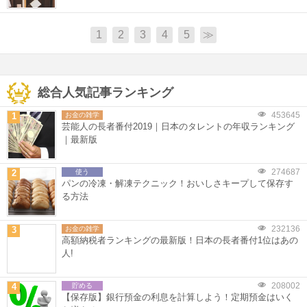
1
2
3
4
5
≫
総合人気記事ランキング
453645
1
お金の雑学
芸能人の長者番付2019｜日本のタレントの年収ランキング
｜最新版
274687
2
使う
パンの冷凍・解凍テクニック！おいしさキープして保存す
る方法
232136
3
お金の雑学
高額納税者ランキングの最新版！日本の長者番付1位はあの
人!
208002
4
貯める
【保存版】銀行預金の利息を計算しよう！定期預金はいく