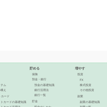
貯める
増やす
保険
投資
預金・銀行
目
FX
イテム
預金の基礎知識
株式投資
心構え
銀行活用法
その他投資
銀行一覧
トカード
副業
貯金
ットカードの基礎知識
副業の基礎知識
ットカード活用法
貯金のしかた
副業一覧