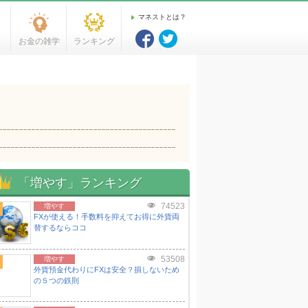
マネストとは？
お金の雑学
ランキング
「増やす」ランキング
74523
増やす
FXが使える！手数料を抑えてお得に外貨両
替するならココ
53508
増やす
外貨預金代わりにFXは安全？損しないため
の５つの鉄則