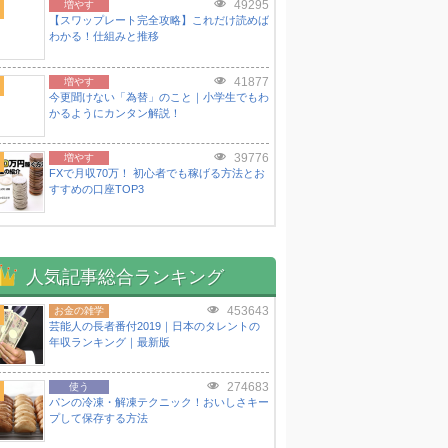
49295
増やす
【スワップレート完全攻略】これだけ読めば
わかる！仕組みと推移
41877
増やす
今更聞けない「為替」のこと｜小学生でもわ
かるようにカンタン解説！
39776
増やす
FXで月収70万！ 初心者でも稼げる方法とお
すすめの口座TOP3
人気記事総合ランキング
453643
お金の雑学
芸能人の長者番付2019｜日本のタレントの
年収ランキング｜最新版
274683
使う
パンの冷凍・解凍テクニック！おいしさキー
プして保存する方法