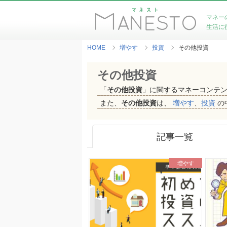
マネー
生活に
HOME
増やす
投資
その他投資
その他投資
「
その他投資
」に関するマネーコンテ
また、
その他投資
は、
増やす
、
投資
の
記事一覧
増やす