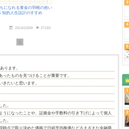
3
ちになれる黄金の羽根の拾い
15 知的人生設計のすすめ
4
2014/10/09
37193
1
5
があります。
あったものを見つけることが重要です。
いきたいと思います。
1
した。
2
ようになったことや、証拠金や手数料の引き下げによって個人
した。
現時点で取り決めた価格で日経平均株価などさまざまな金融商