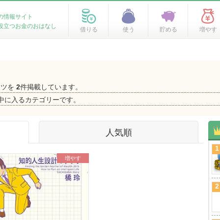
の情報サイト
役立つお金のおはなし
借りる
使う
貯める
増やす
ンツを
2
件掲載しています。
中に入るカテゴリーです。
人気順
1
増やす
2