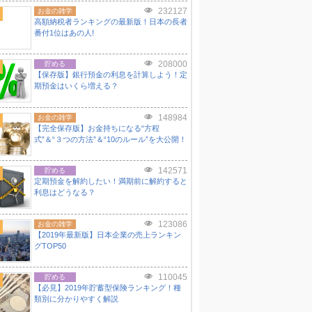
232127
お金の雑学
高額納税者ランキングの最新版！日本の長者
番付1位はあの人!
208000
貯める
【保存版】銀行預金の利息を計算しよう！定
期預金はいくら増える？
148984
お金の雑学
【完全保存版】お金持ちになる“方程
式”＆“３つの方法”＆“10のルール”を大公開！
142571
貯める
定期預金を解約したい！満期前に解約すると
利息はどうなる？
123086
お金の雑学
【2019年最新版】日本企業の売上ランキン
グTOP50
110045
貯める
【必見】2019年貯蓄型保険ランキング！種
類別に分かりやすく解説