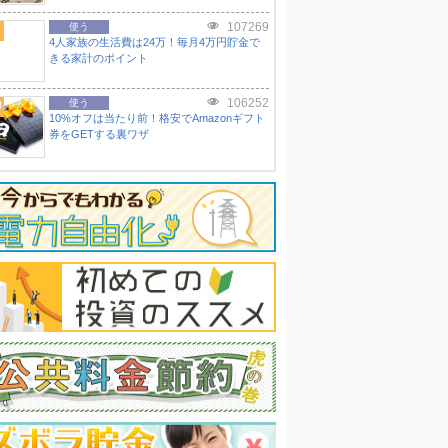
107269
使う
4人家族の生活費は24万！毎月4万円貯金で
きる家計のポイント
106252
0
使う
10%オフは当たり前！格安でAmazonギフト
券をGETする裏ワザ