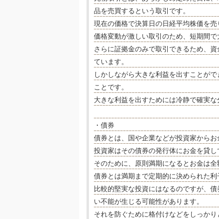
品を売買するという取引です。
現在の価格で決算日の日経平均株価を売
価格変動が激しい取引のため、短期間で
さらに証拠金のみで取引できるため、資
ています。
しかしながら大きな利益を出すことがで
ことです。
大きな利益を出すためには冷静で確実な
・債券
債券とは、国や企業などが投資家からお
投資家はその債券の発行体にお金を貸し
そのために、原則満期になるとお金は全
債券とは満期まで定期的に決められた利
比較的堅実な投資にはなるのですが、債
い不能が生じる可能性があります。
それを防ぐために格付けなどをしっかり