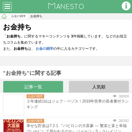
お金の雑学
お金持ち
お金持ち
「
お金持ち
」に関するマネーコンテンツを
3
件掲載しています。 などのお役立
ちコラムを集めています。
また、
お金持ち
は、
お金の雑学
の中に入るカテゴリーです。
"お金持ち"に関する記事
記事一覧
人気順
36900
お金の雑学
２年連続1位はジェフ・ベゾス！2019年世界の長者番付ラン
キング
38392
お金の雑学
幸せな貯金は7:2:1 『バビロンの大富豪 ― 繁栄と富と幸福
はいかにして築かれるのか』ジョージ・S・クレイソン