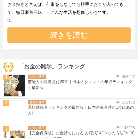
お金持ちと言えば、仕事をしなくても勝手にお金が入ってき
て、毎日豪遊三昧——こんな生活を想像しがちです。
<
...
続きを読む
「お金の雑学」ランキング
453657
1
お金の雑学
芸能人の長者番付2019｜日本のタレントの年収ランキング
｜最新版
232152
2
お金の雑学
高額納税者ランキングの最新版！日本の長者番付1位はあの
人!
148998
3
お金の雑学
【完全保存版】お金持ちになる“方程式”＆“３つの方法”＆“10