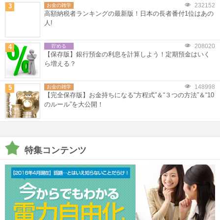
232152
3
お金の雑学
高額納税者ランキングの最新版！日本の長者番付1位はあの
人!
208020
4
貯める
【保存版】銀行預金の利息を計算しよう！定期預金はいく
ら増える？
148998
5
お金の雑学
【完全保存版】お金持ちになる“方程式”＆“３つの方法”＆“10
のルール”を大公開！
特集コンテンツ