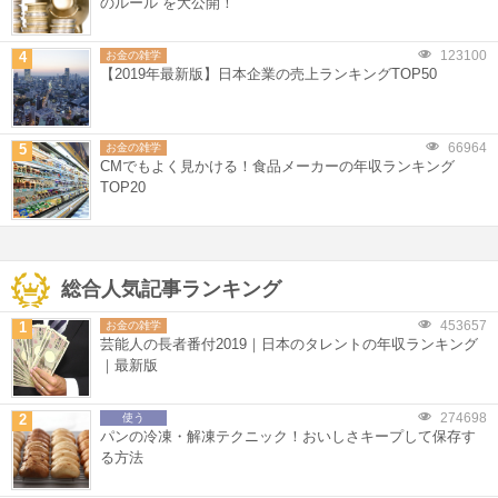
のルール”を大公開！
123100
4
お金の雑学
【2019年最新版】日本企業の売上ランキングTOP50
66964
5
お金の雑学
CMでもよく見かける！食品メーカーの年収ランキング
TOP20
総合人気記事ランキング
453657
1
お金の雑学
芸能人の長者番付2019｜日本のタレントの年収ランキング
｜最新版
274698
2
使う
パンの冷凍・解凍テクニック！おいしさキープして保存す
る方法