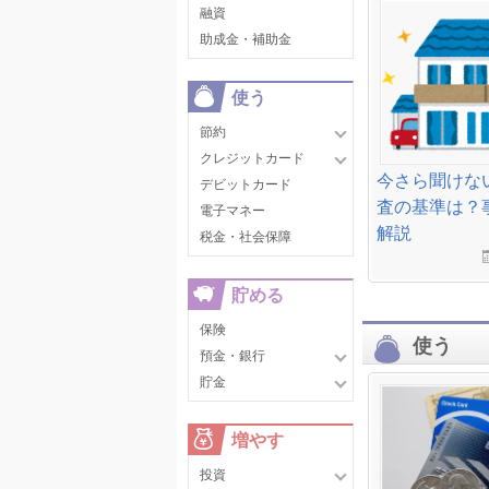
融資
助成金・補助金
使う
節約
クレジットカード
今さら聞けな
デビットカード
査の基準は？
電子マネー
解説
税金・社会保障
貯める
保険
使う
預金・銀行
貯金
増やす
投資