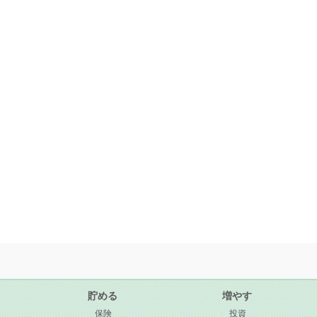
貯める
増やす
保険
投資