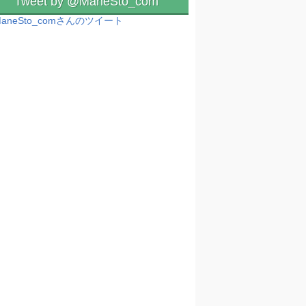
Tweet by @ManeSto_com
aneSto_comさんのツイート