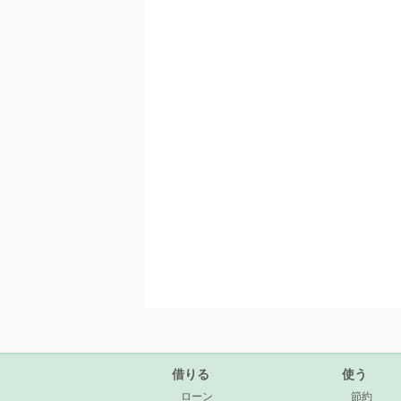
借りる
使う
ローン
節約