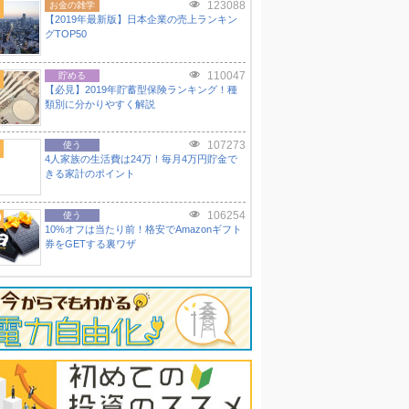
123088
お金の雑学
【2019年最新版】日本企業の売上ランキン
グTOP50
110047
貯める
【必見】2019年貯蓄型保険ランキング！種
類別に分かりやすく解説
107273
使う
4人家族の生活費は24万！毎月4万円貯金で
きる家計のポイント
106254
0
使う
10%オフは当たり前！格安でAmazonギフト
券をGETする裏ワザ