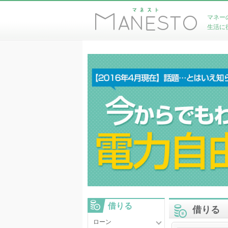
マネー
生活に
借りる
借りる
ローン