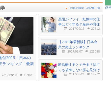
雑学
@M
「お金の雑学」の記事一覧
悪阻がツライ…妊娠中の仕
事はどうする？産休や育休
2017/09/13
27312
もまとめて解説
【2019年最新版】日本企
業の売上ランキング
2017/09/07
123088
TOP50
付2019｜日本の
収ランキング｜最新
断捨離するとモテる？捨て
ても後悔しない服を見分け
2017/08/24
14272
るコツとメリット
2017/09/30
453645