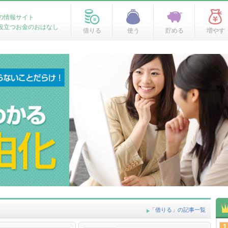
の情報サイト
役立つお金のおはなし
借りる
使う
貯める
増やす
「借りる」の記事一覧
1