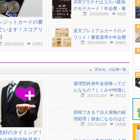
JCBプラチナはコスパ最強
7
のモテカード！年会費・審
2021/05/05
5620
査基準・評判は？
レジットカードの審
8
ています！スコアリ
楽天プレミアムカードのメ
目
リット！審査基準や年会費
2021/05/04
39941
も徹底解説
2021/05/13
10951
9
「貯める」の記事一覧
1
逓増型終身年金保険ってど
んなもの？しくみや特徴に
2017/11/14
39112
ついて解説！
節税できる？法人保険の経
理処理｜損金になるのはど
2017/11/08
14358
んな保険？
絶好のタイミング！
めの徹底保険見直し