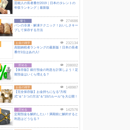
芸能人の長者番付2019｜日本のタレントの
年収ランキング｜最新版
274686
使う
パンの冷凍・解凍テクニック！おいしさキー
プして保存する方法
232134
お金の雑学
高額納税者ランキングの最新版！日本の長者
番付1位はあの人!
208002
貯める
【保存版】銀行預金の利息を計算しよう！定
期預金はいくら増える？
148987
お金の雑学
【完全保存版】お金持ちになる“方程
式”＆“３つの方法”＆“10のルール”を大公開！
142576
貯める
定期預金を解約したい！満期前に解約すると
利息はどうなる？