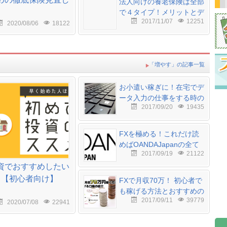
法人向けの養老保険は全部
で４タイプ！メリットとデ
2017/11/07
12251
メリット
2020/08/06
18122
「増やす」の記事一覧
お小遣い稼ぎに！在宅でデ
ータ入力の仕事をする時の
2017/09/20
19435
７つのポイント
FXを極める！これだけ読
めばOANDAJapanの全て
2017/09/19
21122
がわかる
資でおすすめしたい
！【初心者向け】
FXで月収70万！ 初心者で
も稼げる方法とおすすめの
2017/09/11
39779
口座TOP3
2020/07/08
22941