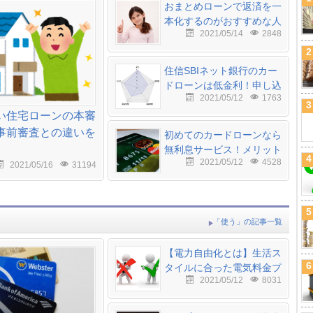
おまとめローンで返済を一
本化するのがおすすめな人
2021/05/14
2848
は？増額申請した方がいい
場合も
2
住信SBIネット銀行のカー
ドローンは低金利！申し込
2021/05/12
1763
み〜審査までの流れを解説
3
い住宅ローンの本審
事前審査との違いを
初めてのカードローンなら
無利息サービス！メリット
4
2021/05/12
4528
と注意点を解説
2021/05/16
31194
5
「使う」の記事一覧
【電力自由化とは】生活ス
6
タイルに合った電気料金プ
2021/05/12
8031
ランを選べるように！