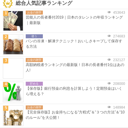
総合人気記事ランキング
453643
1
お金の雑学
芸能人の長者番付2019｜日本のタレントの年収ランキング
｜最新版
274683
2
使う
パンの冷凍・解凍テクニック！おいしさキープして保存す
る方法
232127
3
お金の雑学
高額納税者ランキングの最新版！日本の長者番付1位はあの
人!
208000
4
貯める
【保存版】銀行預金の利息を計算しよう！定期預金はいく
ら増える？
148984
5
お金の雑学
【完全保存版】お金持ちになる“方程式”＆“３つの方法”＆“10
のルール”を大公開！