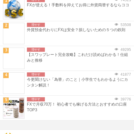
74523
1
FXが使える！手数料を抑えてお得に外貨両替するならココ
53508
2
増やす
外貨預金代わりにFXは安全？損しないための５つの鉄則
49295
3
増やす
【スワップレート完全攻略】これだけ読めばわかる！仕組
みと推移
41877
4
増やす
今更聞けない「為替」のこと｜小学生でもわかるようにカ
ンタン解説！
39776
5
増やす
FXで月収70万！ 初心者でも稼げる方法とおすすめの口座
TOP3