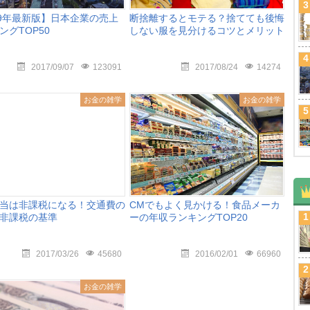
3
19年最新版】日本企業の売上
断捨離するとモテる？捨てても後悔
ングTOP50
しない服を見分けるコツとメリット
4
2017/09/07
123091
2017/08/24
14274
お金の雑学
お金の雑学
5
当は非課税になる！交通費の
CMでもよく見かける！食品メーカ
1
非課税の基準
ーの年収ランキングTOP20
2017/03/26
45680
2016/02/01
66960
2
お金の雑学