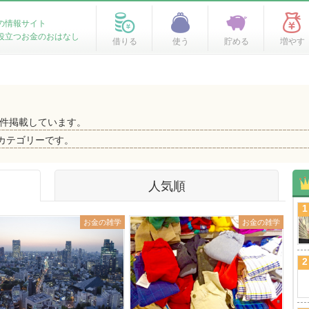
の情報サイト
役立つお金のおはなし
借りる
使う
貯める
増やす
件掲載しています。
カテゴリーです。
人気順
1
お金の雑学
お金の雑学
2