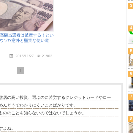
3
4
高額当選者は破産する！とい
ウソ!?意外と堅実な使い道
5
2015/11/27
21902
1
6
7
敷居の高い投資、選ぶのに苦労するクレジットカードやロー
めんどうでわかりにくいことばかりです。
もののことを知らないのではないでしょうか。
8
すよね。