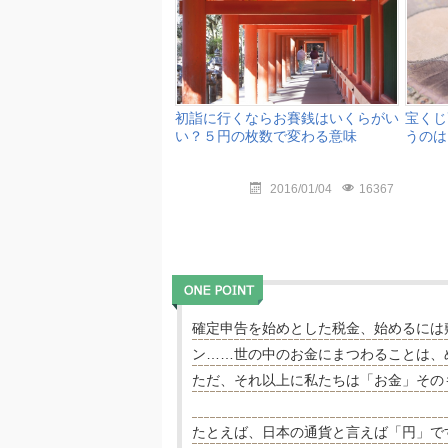
初詣に行くならお賽銭はいくらがい
宝くじ
い？５円の枚数で変わる意味
うのは
2016/01/04
16367
確定申告を始めとした税金、始めるには
ン……世の中のお金にまつわることは、
ただ、それ以上に私たちは「お金」その
たとえば、日本の通貨と言えば「円」で