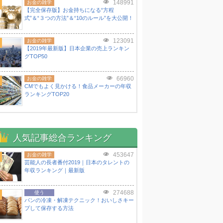
148991
お金の雑学
【完全保存版】お金持ちになる“方程
式”＆“３つの方法”＆“10のルール”を大公開！
123091
お金の雑学
【2019年最新版】日本企業の売上ランキン
グTOP50
66960
お金の雑学
CMでもよく見かける！食品メーカーの年収
ランキングTOP20
人気記事総合ランキング
453647
お金の雑学
芸能人の長者番付2019｜日本のタレントの
年収ランキング｜最新版
274688
使う
パンの冷凍・解凍テクニック！おいしさキー
プして保存する方法