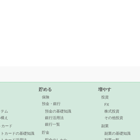
貯める
増やす
保険
投資
預金・銀行
目
FX
イテム
預金の基礎知識
株式投資
心構え
銀行活用法
その他投資
銀行一覧
トカード
副業
貯金
ットカードの基礎知識
副業の基礎知識
ットカード活用法
貯金のしかた
副業一覧