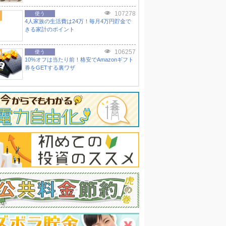
107278
使う
4人家族の生活費は24万！毎月4万円貯金で
きる家計のポイント
106257
0
使う
10%オフは当たり前！格安でAmazonギフト
券をGETする裏ワザ