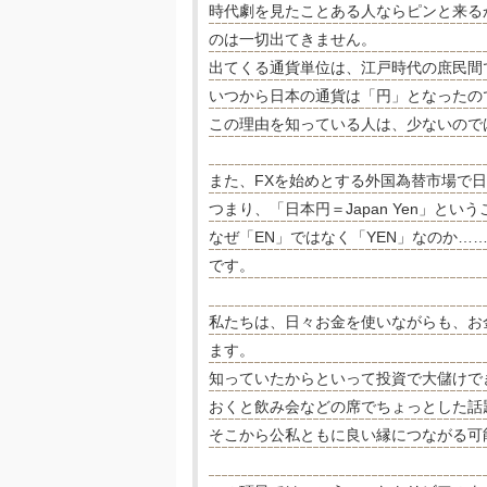
時代劇を見たことある人ならピンと来る
のは一切出てきません。
出てくる通貨単位は、江戸時代の庶民間
いつから日本の通貨は「円」となったの
この理由を知っている人は、少ないので
また、FXを始めとする外国為替市場で日
つまり、「日本円＝Japan Yen」とい
なぜ「EN」ではなく「YEN」なのか
です。
私たちは、日々お金を使いながらも、お
ます。
知っていたからといって投資で大儲けで
おくと飲み会などの席でちょっとした話
そこから公私ともに良い縁につながる可