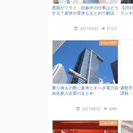
悪阻がツライ…妊娠中の仕事はどう
【20
する？産休や育休もまとめて解説
ランキ
2017/09/13
27313
お金の雑学
乗り換えの際に参考とすべき電力自
通勤手
由化参入企業のまとめ
課税・
2017/08/22
4966
お金の雑学