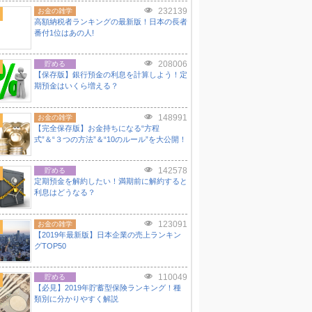
232139
お金の雑学
高額納税者ランキングの最新版！日本の長者
番付1位はあの人!
208006
貯める
【保存版】銀行預金の利息を計算しよう！定
期預金はいくら増える？
148991
お金の雑学
【完全保存版】お金持ちになる“方程
式”＆“３つの方法”＆“10のルール”を大公開！
142578
貯める
定期預金を解約したい！満期前に解約すると
利息はどうなる？
123091
お金の雑学
【2019年最新版】日本企業の売上ランキン
グTOP50
110049
貯める
【必見】2019年貯蓄型保険ランキング！種
類別に分かりやすく解説