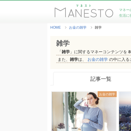
マネー
生活に
HOME
お金の雑学
雑学
雑学
「
雑学
」に関するマネーコンテンツを
8
また、
雑学
は、
お金の雑学
の中に入る
記事一覧
お金の雑学