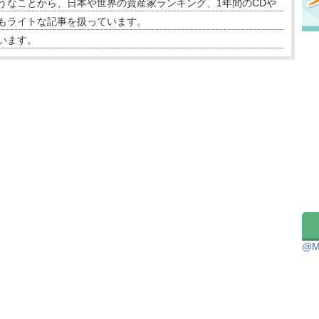
うなことから、日本や世界の資産家ランキング、1年間のCDや
もライトな記事を扱っています。
います。
@M