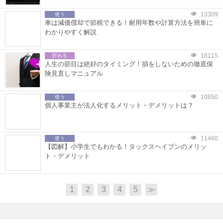
13309
使う
車は減価償却で節税できる！耐用年数や計算方法を簡単に
わかりやすく解説
18115
貯める
人生の節目は絶好のタイミング！損をしないための徹底保
険見直しマニュアル
10850
使う
個人事業主が法人化するメリット・デメリットは？
11460
使う
【図解】小学生でもわかる！タックスヘイブンのメリッ
ト・デメリット
1
2
3
4
5
≫