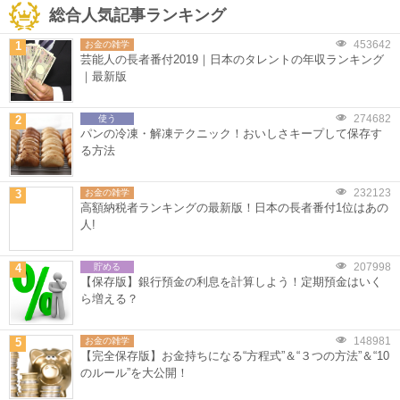
総合人気記事ランキング
453642
1
お金の雑学
芸能人の長者番付2019｜日本のタレントの年収ランキング
｜最新版
274682
2
使う
パンの冷凍・解凍テクニック！おいしさキープして保存す
る方法
232123
3
お金の雑学
高額納税者ランキングの最新版！日本の長者番付1位はあの
人!
207998
4
貯める
【保存版】銀行預金の利息を計算しよう！定期預金はいく
ら増える？
148981
5
お金の雑学
【完全保存版】お金持ちになる“方程式”＆“３つの方法”＆“10
のルール”を大公開！