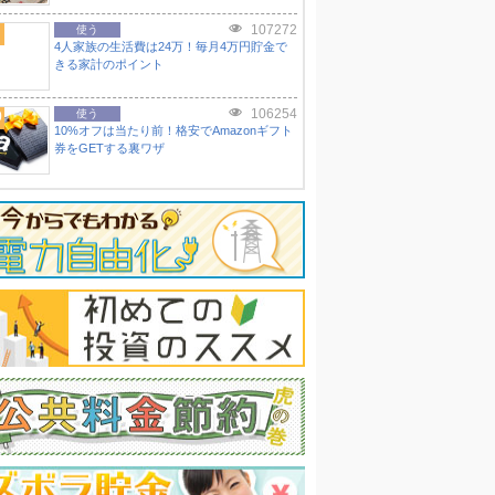
107272
使う
4人家族の生活費は24万！毎月4万円貯金で
きる家計のポイント
106254
0
使う
10%オフは当たり前！格安でAmazonギフト
券をGETする裏ワザ