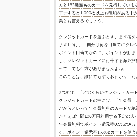
んと183種類ものカードを発行していま
下手すると1,000枚以上も種類がある
業とも言えるでしょう。
クレジットカードを選ぶとき、まず考え
まず1つは、「自分は何を目当てにクレ
ポイント目当てなのに、ポイントが貯ま
し、クレジットカードに付帯する海外旅
っていても仕方がありませんよね。
このことは、誰にでもすぐおわかりいた
2つめは、「どのくらいクレジットカー
クレジットカードの中には、「年会費」
だからといって年会費無料のカードが絶
たとえば年間100万円利用する予定の
年会費無料でポイント還元率0.5%のA
る、ポイント還元率1%のBカードを使