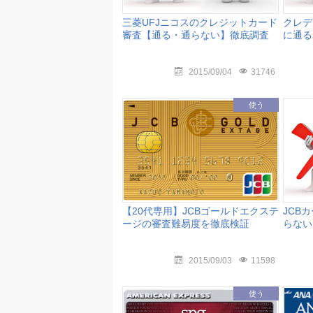
三菱UFJニコスのクレジットカード
クレデ
審査【通る・通らない】徹底調査
に通る
2015/09/04
31746
使う
【20代専用】JCBゴールドエクステ
JCB
ージの審査難易度を徹底検証
らない
2015/09/03
11598
使う