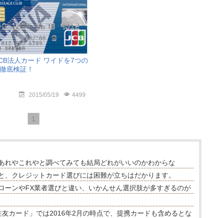
 JCB法人カード ワイドを7つの
徹底検証！
2015/05/19
4499
1
あれやこれやと調べてみても結局どれがいいのかわからな
と、クレジットカード選びには困難が立ちはだかります。
ローンやFX業者選びと違い、いかんせん選択肢が多すぎるのが
友カード」では2016年2月の時点で、提携カードも含めるとな