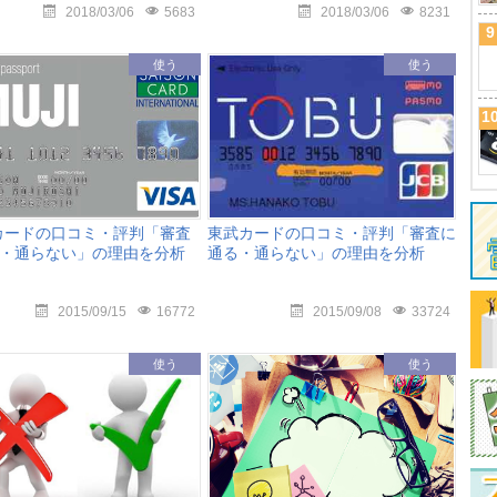
2018/03/06
5683
2018/03/06
8231
9
使う
使う
1
Iカードの口コミ・評判「審査
東武カードの口コミ・評判「審査に
・通らない」の理由を分析
通る・通らない」の理由を分析
2015/09/15
16772
2015/09/08
33724
使う
使う