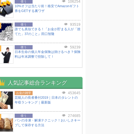
106254
使う
10%オフは当たり前！格安でAmazonギフト
券をGETする裏ワザ
93519
使う
誰でも真似できる！「お金が貯まる人が「捨
てた」37のこと』田口智隆
59239
使う
日本生命の個人年金保険は掛けるべき？保険
料は年末調整で控除して！
人気記事総合ランキング
453645
お金の雑学
芸能人の長者番付2019｜日本のタレントの
年収ランキング｜最新版
274685
使う
パンの冷凍・解凍テクニック！おいしさキー
プして保存する方法