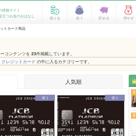
の情報サイト
役立つお金のおはなし
借りる
使う
貯める
増やす
ットカード商品
ネーコンテンツを
23
件掲載しています。
、
クレジットカード
の中に入るカテゴリーです。
人気順
1
使う
使う
2