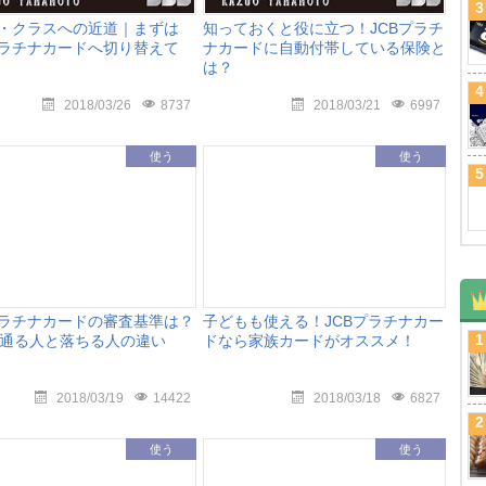
3
ザ・クラスへの近道｜まずは
知っておくと役に立つ！JCBプラチ
プラチナカードへ切り替えて
ナカードに自動付帯している保険と
は？
4
2018/03/26
8737
2018/03/21
6997
使う
使う
5
プラチナカードの審査基準は？
子どもも使える！JCBプラチナカー
1
通る人と落ちる人の違い
ドなら家族カードがオススメ！
2018/03/19
14422
2018/03/18
6827
2
使う
使う