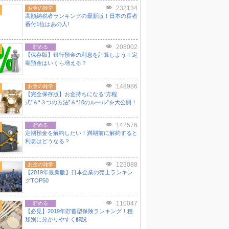
232134
お金の雑学
高額納税者ランキングの最新版！日本の長者
番付1位はあの人!
208002
貯める
【保存版】銀行預金の利息を計算しよう！定
期預金はいくら増える？
148986
お金の雑学
【完全保存版】お金持ちになる“方程
式”＆“３つの方法”＆“10のルール”を大公開！
142576
貯める
定期預金を解約したい！満期前に解約すると
利息はどうなる？
123088
お金の雑学
【2019年最新版】日本企業の売上ランキン
グTOP50
110047
貯める
【必見】2019年貯蓄型保険ランキング！種
類別に分かりやすく解説