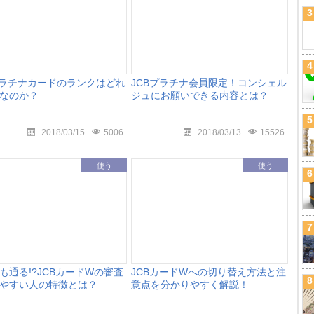
3
4
プラチナカードのランクはどれ
JCBプラチナ会員限定！コンシェル
なのか？
ジュにお願いできる内容とは？
5
2018/03/15
5006
2018/03/13
15526
使う
使う
6
7
も通る!?JCBカードWの審査
JCBカードWへの切り替え方法と注
8
やすい人の特徴とは？
意点を分かりやすく解説！