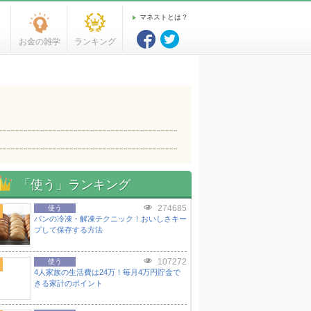
マネストとは？
お金の雑学
ランキング
「使う」ランキング
274685
使う
パンの冷凍・解凍テクニック！おいしさキー
プして保存する方法
107272
使う
4人家族の生活費は24万！毎月4万円貯金で
きる家計のポイント