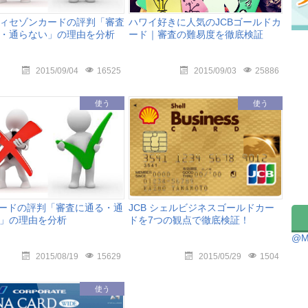
ィセゾンカードの評判「審査
ハワイ好きに人気のJCBゴールドカ
・通らない」の理由を分析
ード｜審査の難易度を徹底検証
2015/09/04
16525
2015/09/03
25886
使う
使う
カードの評判「審査に通る・通
JCB シェルビジネスゴールドカー
」の理由を分析
ドを7つの観点で徹底検証！
@M
2015/08/19
15629
2015/05/29
1504
使う