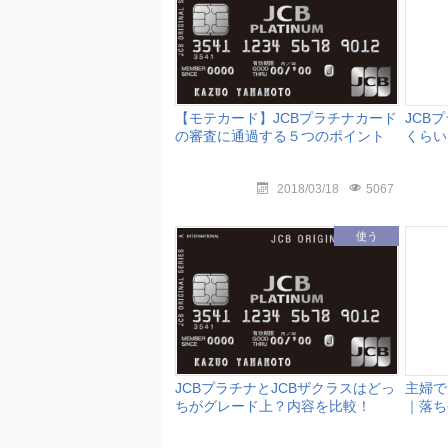
【モテカード】JCBプラチナカード
JCB
の審査に通過する５つのポイント
くらい
2018/03/18
5067
使う
JCBプラチナとJCBザクラスはどっ
主婦で
ちがグレード上？内容を比較！
｜落ち