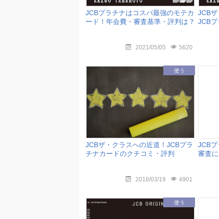
JCBプラチナはコスパ最強のモテカ
JCB
ード！年会費・審査基準・評判は？
JCB
2021/05/05
5620
使う
JCBザ・クラスへの近道！JCBプラ
JCB
チナカードのクチコミ・評判
審査に
2018/03/19
4901
使う