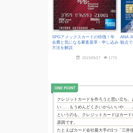
SPGアメックスカードの特徴！年
ANA
会費と気になる審査基準・申し込み
観点で
方法を解説
2015/05/27
1773
クレジットカードを作ろうと思い立ち、
い……もうめんどくさいからいいや……
というのも、クレジットカードはカード
原因です。
たとえばカード会社最大手の1つ「三井住