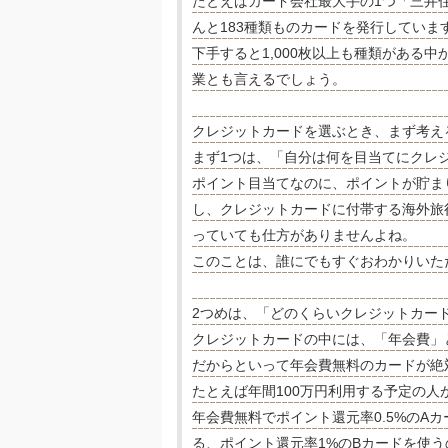
たとえばカード会社最大手の1つ「三井住
んと183種類ものカードを発行していま
下手すると1,000枚以上も種類がある
業とも言えるでしょう。
クレジットカードを選ぶとき、まず考え
まず1つは、「自分は何を目当てにクレ
ポイント目当てなのに、ポイントが貯ま
し、クレジットカードに付帯する海外旅
っていても仕方がありませんよね。
このことは、誰にでもすぐおわかりいた
2つめは、「どのくらいクレジットカー
クレジットカードの中には、「年会費」
だからといって年会費無料のカードが絶
たとえば年間100万円利用する予定の
年会費無料でポイント還元率0.5%のA
る、ポイント還元率1%のBカードを使