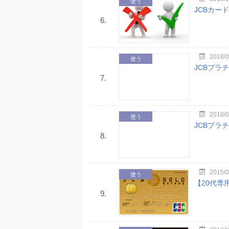
使う
JCBカー
6.
2018/0
使う
JCBプラ
7.
2018/0
使う
JCBプラ
8.
2015/0
使う
【20代専
9.