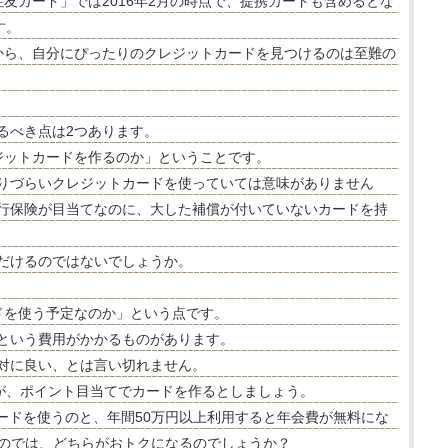
友カード」では2016年2月の時点で、提携カードも含めるとな
す。
中から、自分にぴったりのクレジットカードを見つけるのは至難の
るべき点は2つあります。
ジットカードを作るのか」ということです。
りづらいクレジットカードを使っていては意味がありません
行保険が目当てなのに、大した補償が付いていないカードを持
だけるのではないでしょうか。
ドを使う予定なのか」という点です。
という費用がかかるものがあります。
対に良い、とは言い切れません。
人が、ポイント目当てでカードを作るとしましょう。
カードを使うのと、年間50万円以上利用すると年会費が無料にな
うのでは、どちらがおトクになるのでしょうか？