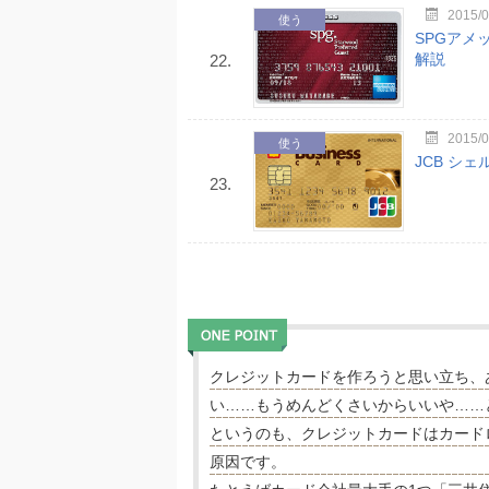
2015/0
使う
SPGア
解説
22.
2015/0
使う
JCB シ
23.
クレジットカードを作ろうと思い立ち、
い……もうめんどくさいからいいや……
というのも、クレジットカードはカード
原因です。