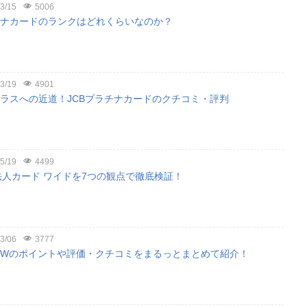
3/15
5006
チナカードのランクはどれくらいなのか？
3/19
4901
クラスへの近道！JCBプラチナカードのクチコミ・評判
5/19
4499
CB法人カード ワイドを7つの観点で徹底検証！
3/06
3777
ドWのポイントや評価・クチコミをまるっとまとめて紹介！