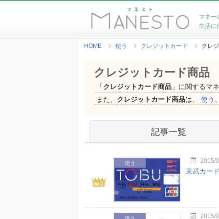
マネー
生活に
HOME
使う
クレジットカード
クレジ
クレジットカード商品
「
クレジットカード商品
」に関するマ
また、
クレジットカード商品
は、
使う
記事一覧
2015/0
使う
東武カー
2015/0
使う