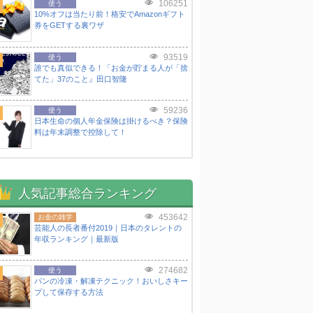
106251
使う
10%オフは当たり前！格安でAmazonギフト
券をGETする裏ワザ
93519
使う
誰でも真似できる！「お金が貯まる人が「捨
てた」37のこと』田口智隆
59236
使う
日本生命の個人年金保険は掛けるべき？保険
料は年末調整で控除して！
人気記事総合ランキング
453642
お金の雑学
芸能人の長者番付2019｜日本のタレントの
年収ランキング｜最新版
274682
使う
パンの冷凍・解凍テクニック！おいしさキー
プして保存する方法