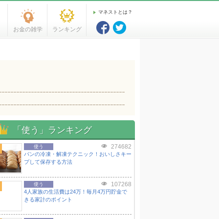
マネストとは？
お金の雑学
ランキング
「使う」ランキング
274682
使う
パンの冷凍・解凍テクニック！おいしさキー
プして保存する方法
107268
使う
4人家族の生活費は24万！毎月4万円貯金で
きる家計のポイント