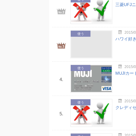
三菱UFJ
2015/0
使う
ハワイ好き
2015/0
使う
MUJIカ
4.
2015/0
使う
クレディ
5.
2015/0