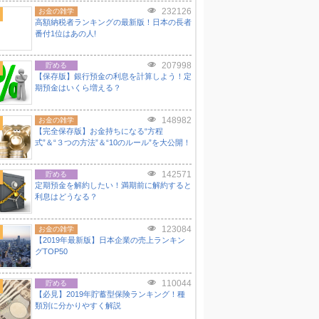
232126
お金の雑学
高額納税者ランキングの最新版！日本の長者
番付1位はあの人!
207998
貯める
【保存版】銀行預金の利息を計算しよう！定
期預金はいくら増える？
148982
お金の雑学
【完全保存版】お金持ちになる“方程
式”＆“３つの方法”＆“10のルール”を大公開！
142571
貯める
定期預金を解約したい！満期前に解約すると
利息はどうなる？
123084
お金の雑学
【2019年最新版】日本企業の売上ランキン
グTOP50
110044
貯める
【必見】2019年貯蓄型保険ランキング！種
類別に分かりやすく解説