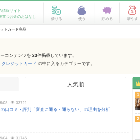
の情報サイト
役立つお金のおはなし
借りる
使う
貯める
増やす
ットカード商品
ネーコンテンツを
23
件掲載しています。
、
クレジットカード
の中に入るカテゴリーです。
人気順
1
9/08
33721
ドの口コミ・評判「審査に通る・通らない」の理由を分析
2
9/04
31746