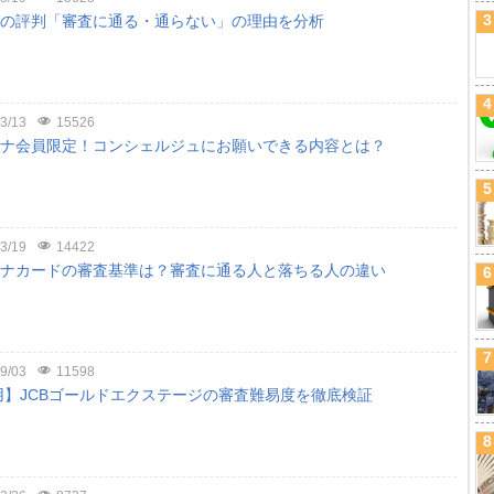
3
ドの評判「審査に通る・通らない」の理由を分析
4
3/13
15526
チナ会員限定！コンシェルジュにお願いできる内容とは？
5
3/19
14422
チナカードの審査基準は？審査に通る人と落ちる人の違い
6
7
9/03
11598
用】JCBゴールドエクステージの審査難易度を徹底検証
8