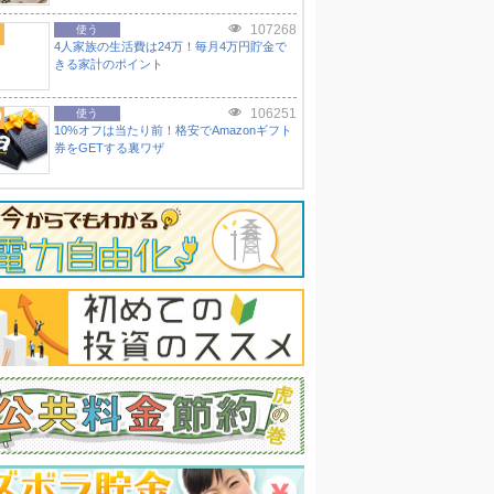
107268
使う
4人家族の生活費は24万！毎月4万円貯金で
きる家計のポイント
106251
0
使う
10%オフは当たり前！格安でAmazonギフト
券をGETする裏ワザ