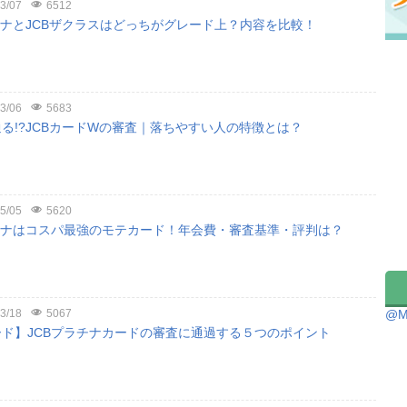
3/07
6512
チナとJCBザクラスはどっちがグレード上？内容を比較！
3/06
5683
る!?JCBカードWの審査｜落ちやすい人の特徴とは？
5/05
5620
チナはコスパ最強のモテカード！年会費・審査基準・評判は？
@M
3/18
5067
ド】JCBプラチナカードの審査に通過する５つのポイント