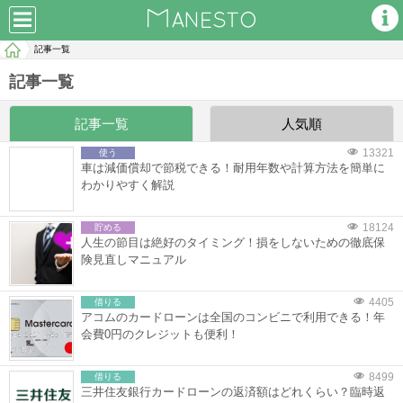
記事一覧
記事一覧
記事一覧
人気順
13321
使う
車は減価償却で節税できる！耐用年数や計算方法を簡単に
わかりやすく解説
18124
貯める
人生の節目は絶好のタイミング！損をしないための徹底保
険見直しマニュアル
4405
借りる
アコムのカードローンは全国のコンビニで利用できる！年
会費0円のクレジットも便利！
8499
借りる
三井住友銀行カードローンの返済額はどれくらい？臨時返