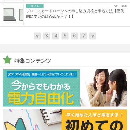
1366
借りる
プロミスカードローンへの申し込み資格と申込方法【圧倒
的に早いのはWebから？！】
≪
3
4
5
6
7
≫
特集コンテンツ