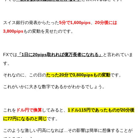
スイス銀行の発表からたった
5分で1,600pips
、
20分後には
3,800pips
もの変動を見せたのです。
FXでは
「1日に20pips取れれば億万長者になれる」
と言われていま
す。
それなのに、この日の
たった20分で3,800pipsもの変動
です。
これがいかに大きな数字であるかがわかるでしょう。
これを
ドル円で換算
してみると、
1ドル115円であったものが20分後
に77円になるのと同じ
です。
このような激しい円高になれば…その影響は簡単に想像することが