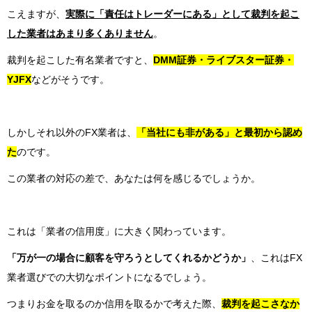
こえますが、
実際に「責任はトレーダーにある」として裁判を起こ
した業者はあまり多くありません
。
裁判を起こした有名業者ですと、
DMM証券・ライブスター証券・
YJFX
などがそうです。
しかしそれ以外のFX業者は、
「当社にも非がある」と最初から認め
た
のです。
この業者の対応の差で、あなたは何を感じるでしょうか。
これは「業者の信用度」に大きく関わっています。
「万が一の場合に顧客を守ろうとしてくれるかどうか」
、これはFX
業者選びでの大切なポイントになるでしょう。
つまりお金を取るのか信用を取るかで考えた際、
裁判を起こさなか