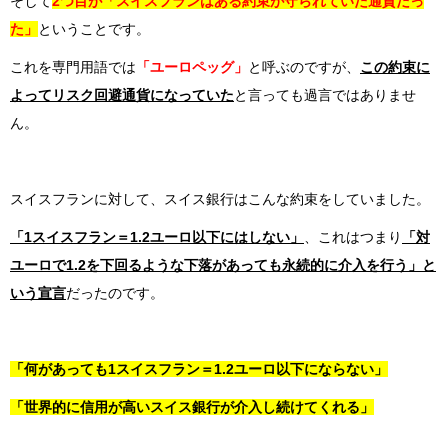
そして
2つ目が「スイスフランはある約束が守られていた通貨だっ
た」
ということです。
これを専門用語では
「ユーロペッグ」
と呼ぶのですが、
この約束に
よってリスク回避通貨になっていた
と言っても過言ではありませ
ん。
スイスフランに対して、スイス銀行はこんな約束をしていました。
「1スイスフラン＝1.2ユーロ以下にはしない」
、これはつまり
「対
ユーロで1.2を下回るような下落があっても永続的に介入を行う」と
いう宣言
だったのです。
「何があっても1スイスフラン＝1.2ユーロ以下にならない」
「世界的に信用が高いスイス銀行が介入し続けてくれる」