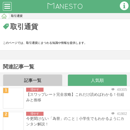
取引通貨
取引通貨
このページでは、取引通貨にまつわる知識や情報を提供します。
関連記事一覧
記事一覧
人気順
49305
1
増やす
【スワップレート完全攻略】これだけ読めばわかる！仕組
みと推移
41902
2
増やす
今更聞けない「為替」のこと｜小学生でもわかるようにカ
ンタン解説！