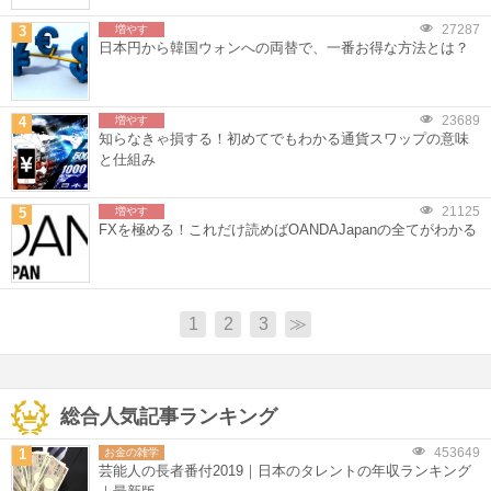
27287
3
増やす
日本円から韓国ウォンへの両替で、一番お得な方法とは？
23689
4
増やす
知らなきゃ損する！初めてでもわかる通貨スワップの意味
と仕組み
21125
5
増やす
FXを極める！これだけ読めばOANDAJapanの全てがわかる
1
2
3
≫
総合人気記事ランキング
453649
1
お金の雑学
芸能人の長者番付2019｜日本のタレントの年収ランキング