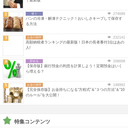
｜最新版
274689
2
使う
パンの冷凍・解凍テクニック！おいしさキープして保存す
る方法
232141
3
お金の雑学
高額納税者ランキングの最新版！日本の長者番付1位はあの
人!
208008
4
貯める
【保存版】銀行預金の利息を計算しよう！定期預金はいく
ら増える？
148992
5
お金の雑学
【完全保存版】お金持ちになる“方程式”＆“３つの方法”＆“10
のルール”を大公開！
特集コンテンツ