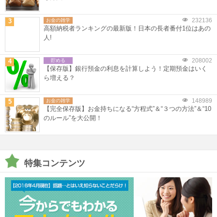
232136
3
お金の雑学
高額納税者ランキングの最新版！日本の長者番付1位はあの
人!
208002
4
貯める
【保存版】銀行預金の利息を計算しよう！定期預金はいく
ら増える？
148989
5
お金の雑学
【完全保存版】お金持ちになる“方程式”＆“３つの方法”＆“10
のルール”を大公開！
特集コンテンツ