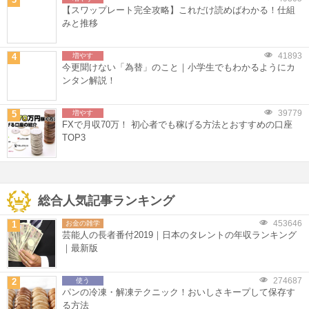
【スワップレート完全攻略】これだけ読めばわかる！仕組
みと推移
41893
4
増やす
今更聞けない「為替」のこと｜小学生でもわかるようにカ
ンタン解説！
39779
5
増やす
FXで月収70万！ 初心者でも稼げる方法とおすすめの口座
TOP3
総合人気記事ランキング
453646
1
お金の雑学
芸能人の長者番付2019｜日本のタレントの年収ランキング
｜最新版
274687
2
使う
パンの冷凍・解凍テクニック！おいしさキープして保存す
る方法