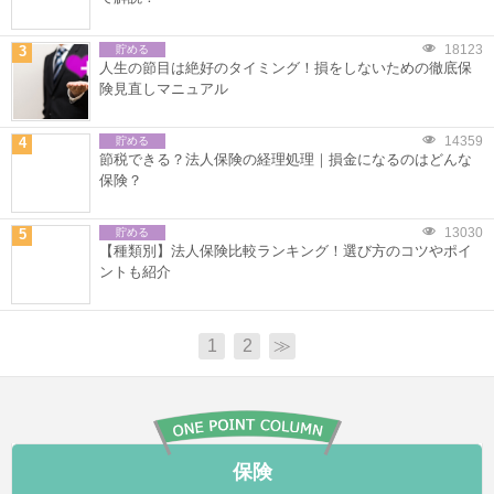
18123
3
貯める
人生の節目は絶好のタイミング！損をしないための徹底保
険見直しマニュアル
14359
4
貯める
節税できる？法人保険の経理処理｜損金になるのはどんな
保険？
13030
5
貯める
【種類別】法人保険比較ランキング！選び方のコツやポイ
ントも紹介
1
2
≫
保険