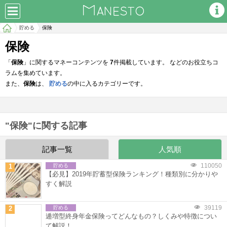
貯める
保険
保険
「
保険
」に関するマネーコンテンツを
7
件掲載しています。 などのお役立ちコ
ラムを集めています。
また、
保険
は、
貯める
の中に入るカテゴリーです。
"保険"に関する記事
記事一覧
人気順
110050
1
貯める
【必見】2019年貯蓄型保険ランキング！種類別に分かりや
すく解説
39119
2
貯める
逓増型終身年金保険ってどんなもの？しくみや特徴につい
て解説！