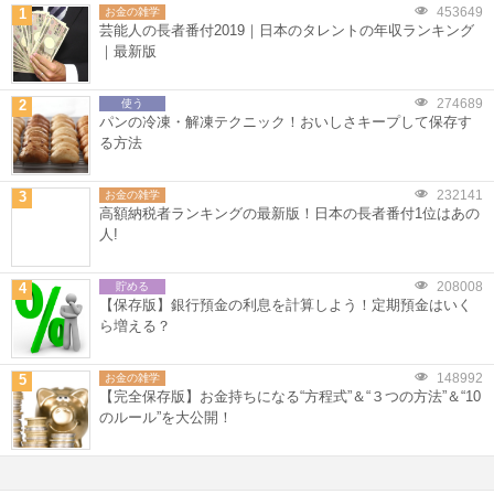
453649
1
お金の雑学
芸能人の長者番付2019｜日本のタレントの年収ランキング
｜最新版
274689
2
使う
パンの冷凍・解凍テクニック！おいしさキープして保存す
る方法
232141
3
お金の雑学
高額納税者ランキングの最新版！日本の長者番付1位はあの
人!
208008
4
貯める
【保存版】銀行預金の利息を計算しよう！定期預金はいく
ら増える？
148992
5
お金の雑学
【完全保存版】お金持ちになる“方程式”＆“３つの方法”＆“10
のルール”を大公開！