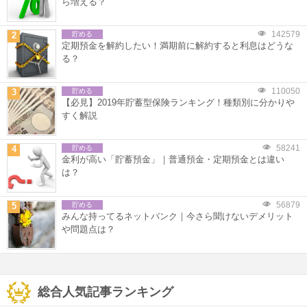
ら増える？
142579
2
貯める
定期預金を解約したい！満期前に解約すると利息はどうな
る？
110050
3
貯める
【必見】2019年貯蓄型保険ランキング！種類別に分かりや
すく解説
58241
4
貯める
金利が高い「貯蓄預金」｜普通預金・定期預金とは違い
は？
56879
5
貯める
みんな持ってるネットバンク｜今さら聞けないデメリット
や問題点は？
総合人気記事ランキング