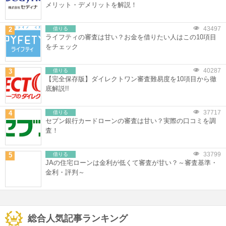
メリット・デメリットを解説！
43497
2
借りる
ライフティの審査は甘い？お金を借りたい人はこの10項目
をチェック
40287
3
借りる
【完全保存版】ダイレクトワン審査難易度を10項目から徹
底解説!!
37717
4
借りる
セブン銀行カードローンの審査は甘い？実際の口コミを調
査！
33799
5
借りる
JAの住宅ローンは金利が低くて審査が甘い？～審査基準・
金利・評判～
総合人気記事ランキング