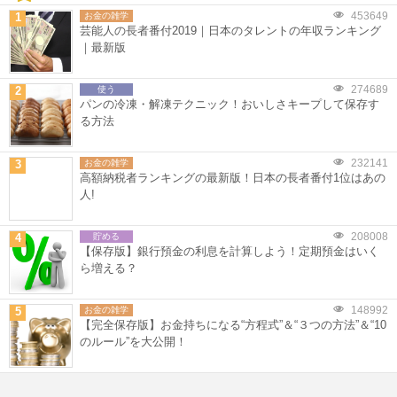
453649
1
お金の雑学
芸能人の長者番付2019｜日本のタレントの年収ランキング
｜最新版
274689
2
使う
パンの冷凍・解凍テクニック！おいしさキープして保存す
る方法
232141
3
お金の雑学
高額納税者ランキングの最新版！日本の長者番付1位はあの
人!
208008
4
貯める
【保存版】銀行預金の利息を計算しよう！定期預金はいく
ら増える？
148992
5
お金の雑学
【完全保存版】お金持ちになる“方程式”＆“３つの方法”＆“10
のルール”を大公開！