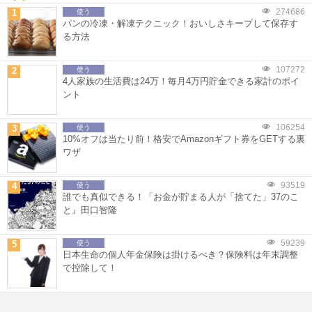
274686
1
使う
パンの冷凍・解凍テクニック！おいしさキープして保存す
る方法
107272
2
使う
4人家族の生活費は24万！毎月4万円貯金できる家計のポイ
ント
106254
3
使う
10%オフは当たり前！格安でAmazonギフト券をGETする裏
ワザ
93519
4
使う
誰でも真似できる！「お金が貯まる人が「捨てた」37のこ
と』田口智隆
59239
5
使う
日本生命の個人年金保険は掛けるべき？保険料は年末調整
で控除して！