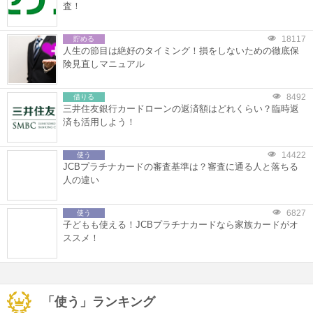
査！
18117
貯める
人生の節目は絶好のタイミング！損をしないための徹底保
険見直しマニュアル
8492
借りる
三井住友銀行カードローンの返済額はどれくらい？臨時返
済も活用しよう！
14422
使う
JCBプラチナカードの審査基準は？審査に通る人と落ちる
人の違い
6827
使う
子どもも使える！JCBプラチナカードなら家族カードがオ
ススメ！
「使う」ランキング