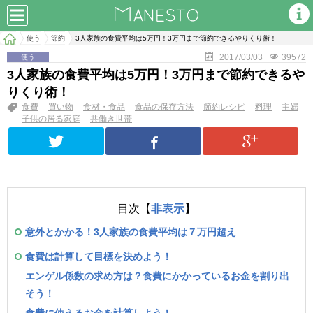
使う
節約
3人家族の食費平均は5万円！3万円まで節約できるやりくり術！
2017/03/03
39572
使う
3人家族の食費平均は5万円！3万円まで節約できるや
りくり術！
食費
買い物
食材・食品
食品の保存方法
節約レシピ
料理
主婦
子供の居る家庭
共働き世帯
目次【
非表示
】
意外とかかる！3人家族の食費平均は７万円超え
食費は計算して目標を決めよう！
エンゲル係数の求め方は？食費にかかっているお金を割り出
そう！