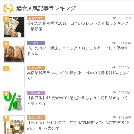
総合人気記事ランキング
453645
1
お金の雑学
芸能人の長者番付2019｜日本のタレントの年収ランキング
｜最新版
274686
2
使う
パンの冷凍・解凍テクニック！おいしさキープして保存す
る方法
232134
3
お金の雑学
高額納税者ランキングの最新版！日本の長者番付1位はあの
人!
208002
4
貯める
【保存版】銀行預金の利息を計算しよう！定期預金はいく
ら増える？
148986
5
お金の雑学
【完全保存版】お金持ちになる“方程式”＆“３つの方法”＆“10
のルール”を大公開！