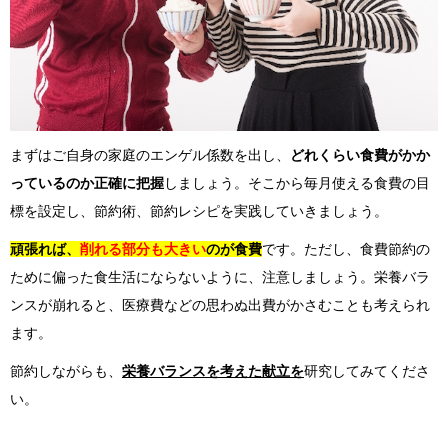
まずはご自身の家庭のエンゲル係数を出し、
どれくらい食費がかか
っているのか正確に把握
しましょう。そこから毎月使える食費の目
標を設定し、節約術、節約レシピを実践していきましょう。
頑張れば、
削れる部分も大きい
のが食費
です。ただし、食費節約の
ために偏った食生活にならないように、注意しましょう。栄養バラ
ンスが崩れると、医療費などの思わぬ出費がかさむことも考えられ
ます。
節約しながらも、
栄養バランスを考えた献立を
研究してみてくださ
い。