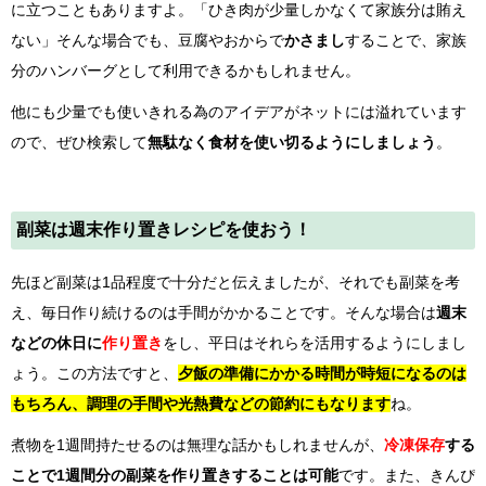
に立つこともありますよ。「ひき肉が少量しかなくて家族分は賄え
ない」そんな場合でも、豆腐やおからで
かさまし
することで、家族
分のハンバーグとして利用できるかもしれません。
他にも少量でも使いきれる為のアイデアがネットには溢れています
ので、ぜひ検索して
無駄なく食材を使い切るようにしましょう
。
副菜は週末作り置きレシピを使おう！
先ほど副菜は1品程度で十分だと伝えましたが、それでも副菜を考
え、毎日作り続けるのは手間がかかることです。そんな場合は
週末
などの休日に
作り置き
をし、平日はそれらを活用するようにしまし
ょう。この方法ですと、
夕飯の準備にかかる時間が時短になるのは
もちろん、調理の手間や光熱費などの節約にもなります
ね。
煮物を1週間持たせるのは無理な話かもしれませんが、
冷凍保存
する
ことで1週間分の副菜を作り置きすることは可能
です。また、きんぴ