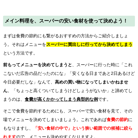
メイン料理を、スーパーの安い食材を使って決めよう！
まずは食費の節約にも繋がるおすすめの方法からご紹介しましょ
う。それはメニューを
スーパーに買出しに行ってから決めてしまう
という方法です。
前もってメニューを決めてしまうと
、スーパーに行った時に「これ
こないだ広告の品だったのにな」「安くなる日まであと2日あるけど
今日必要だしな」なんて、
高めの買い物になってしまいかねませ
ん
。「ちょっと高くついてしまうけどしょうがないか」と諦めてし
まうのは、
食費が高くかかってしまう典型的な例
です。
そこで食費を節約するためにも、スーパーで安い食材を見て、その
場でメニューを決めてしまいましょう。これであれば
食費の節約
に
もなりますし、
「安い食材の中で」という狭い範囲での候補に絞ら
れます
ので、メニューも決めやすくなりますよ。