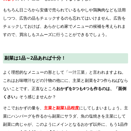
もちろん日ごろから安価で売られているもやしや鶏胸肉なども活用
しつつ、広告の品もチェックするのも忘れてはいけません。広告を
チェックしておけば、あらかじめ家でメニューの候補を考えられま
すので、買出しもスムーズに行うことができるでしょう。
副菜は1品～2品あれば十分！
よく理想的なメニューの形として「一汁三菜」と言われますよね。
これはお味噌汁などの汁物の他にに、主菜と副菜を2つ作らねばなら
ないことです。正直なところ
おかずを3つも4つも作るのは、「面倒
くさい」
そう感じませんか？
そこでおかずの量を、
主菜と副菜1品程度
にしてしまいましょう。主
菜にハンバーグを作るから副菜にサラダ、魚の塩焼きを主菜にして
副菜に肉じゃが、このようにメインとなるおかず以外に、もう1品作