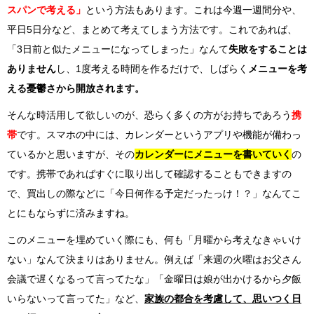
スパンで考える」
という方法もあります。これは今週一週間分や、
平日5日分など、まとめて考えてしまう方法です。これであれば、
「3日前と似たメニューになってしまった」なんて
失敗をすることは
ありません
し、1度考える時間を作るだけで、しばらく
メニューを考
える憂鬱さから開放されます。
そんな時活用して欲しいのが、恐らく多くの方がお持ちであろう
携
帯
です。スマホの中には、カレンダーというアプリや機能が備わっ
ているかと思いますが、その
カレンダーにメニューを書いていく
の
です。携帯であればすぐに取り出して確認することもできますの
で、買出しの際などに「今日何作る予定だったっけ！？」なんてこ
とにもならずに済みますね。
このメニューを埋めていく際にも、何も「月曜から考えなきゃいけ
ない」なんて決まりはありません。例えば「来週の火曜はお父さん
会議で遅くなるって言ってたな」「金曜日は娘が出かけるから夕飯
いらないって言ってた」など、
家族の都合を考慮して、思いつく日