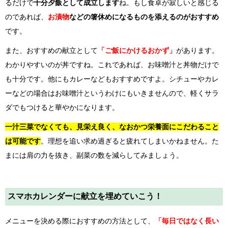
るだけで
十分夕飯として成立します
ね。もし食卓が寂しいと感じる
のであれば、
お漬物
などの箸休めになるものを添えるのがおすすめ
です。
また、おすすめの献立として
「ご飯にかけるおかず」
があります。
わかりやすいのが丼ですね。これであれば、お味噌汁と丼物だけで
も十分です。他にもカレーなどもおすすめですよ。シチューやカレ
ーなどの場合はお味噌汁というわけにもいきませんので、軽くサラ
ダでもつけると華やかになります。
一汁三菜でなくても、見栄え良く、なおかつ栄養面にこだわること
は可能です
。理想を追い求め過ぎると疲れてしまいかねません。た
まには肩の力を抜き、副菜の数を減らしてみましょう。
スマホカレンダーに献立を埋めていこう！
メニューを決める際におすすめの方法として、
「毎日ではなく長い