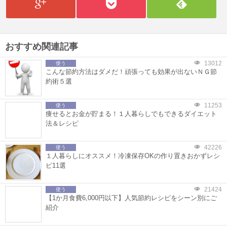
おすすめ関連記事
13012
使う
こんな節約方法はダメだ！頑張っても効果が出ないＮＧ節
約術５選
11253
使う
痩せるとお金が貯まる！１人暮らしでもできるダイエット
法＆レシピ
42226
使う
１人暮らしにオススメ！冷凍保存OKの作り置きおかずレシ
ピ11選
21424
使う
【1か月食費6,000円以下】人気節約レシピをシーン別にご
紹介