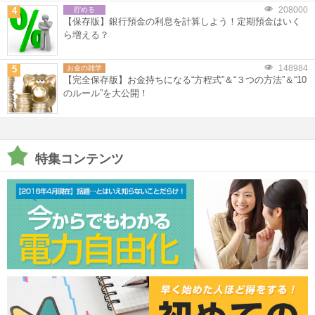
208000
4
貯める
【保存版】銀行預金の利息を計算しよう！定期預金はいく
ら増える？
148984
5
お金の雑学
【完全保存版】お金持ちになる“方程式”＆“３つの方法”＆“10
のルール”を大公開！
特集コンテンツ