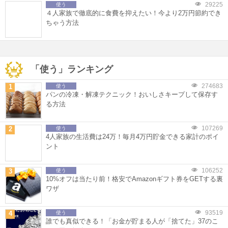
29225
使う
４人家族で徹底的に食費を抑えたい！今より2万円節約でき
ちゃう方法
「使う」ランキング
274683
1
使う
パンの冷凍・解凍テクニック！おいしさキープして保存す
る方法
107269
2
使う
4人家族の生活費は24万！毎月4万円貯金できる家計のポイ
ント
106252
3
使う
10%オフは当たり前！格安でAmazonギフト券をGETする裏
ワザ
93519
4
使う
誰でも真似できる！「お金が貯まる人が「捨てた」37のこ