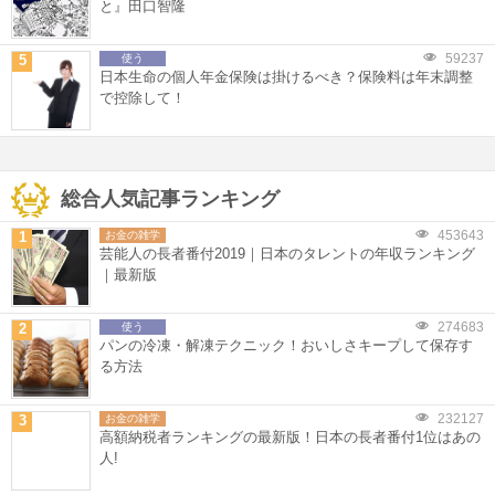
と』田口智隆
59237
5
使う
日本生命の個人年金保険は掛けるべき？保険料は年末調整
で控除して！
総合人気記事ランキング
453643
1
お金の雑学
芸能人の長者番付2019｜日本のタレントの年収ランキング
｜最新版
274683
2
使う
パンの冷凍・解凍テクニック！おいしさキープして保存す
る方法
232127
3
お金の雑学
高額納税者ランキングの最新版！日本の長者番付1位はあの
人!