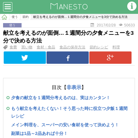
使う
節約
献立を考えるのが面倒…１週間分の夕食メニューを3分で決める方法
2017/02/28
50633
使う
献立を考えるのが面倒…１週間分の夕食メニューを3
分で決める方法
食費
買い物
食材・食品
食品の保存方法
節約レシピ
料理
目次【
非表示
】
夕食の献立を１週間分考えるのは、実はカンタン！
もう献立を考えたくない！そう思った時に役立つ夕飯１週間
レシピ
メイン料理を、スーパーの安い食材を使って決めよう！
副菜は1品～2品あれば十分！