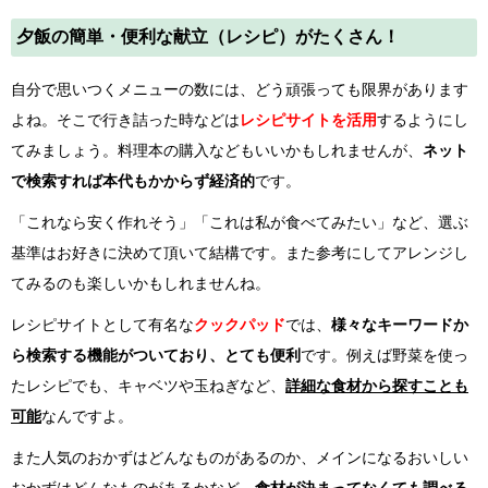
夕飯の簡単・便利な献立（レシピ）がたくさん！
自分で思いつくメニューの数には、どう頑張っても限界があります
よね。そこで行き詰った時などは
レシピサイトを活用
するようにし
てみましょう。料理本の購入などもいいかもしれませんが、
ネット
で検索すれば本代もかからず経済的
です。
「これなら安く作れそう」「これは私が食べてみたい」など、選ぶ
基準はお好きに決めて頂いて結構です。また参考にしてアレンジし
てみるのも楽しいかもしれませんね。
レシピサイトとして有名な
クックパッド
では、
様々なキーワードか
ら検索する機能がついており、とても便利
です。例えば野菜を使っ
たレシピでも、キャベツや玉ねぎなど、
詳細な食材から探すことも
可能
なんですよ。
また人気のおかずはどんなものがあるのか、メインになるおいしい