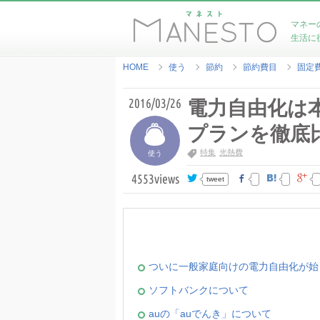
マネー
生活に
HOME
使う
節約
節約費目
固定
2016/03/26
電力自由化は
プランを徹底
特集
光熱費
使う
4553
views
tweet
ついに一般家庭向けの電力自由化が始
ソフトバンクについて
auの「auでんき」について