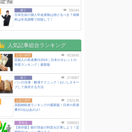
59244
使う
日本生命の個人年金保険は掛けるべき？保険
料は年末調整で控除して！
人気記事総合ランキング
453645
お金の雑学
芸能人の長者番付2019｜日本のタレントの
年収ランキング｜最新版
274687
使う
パンの冷凍・解凍テクニック！おいしさキー
プして保存する方法
232136
お金の雑学
高額納税者ランキングの最新版！日本の長者
番付1位はあの人!
208002
貯める
【保存版】銀行預金の利息を計算しよう！定