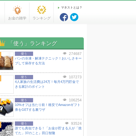
マネストとは？
お金の雑学
ランキング
「使う」ランキング
274687
使う
パンの冷凍・解凍テクニック！おいしさキー
プして保存する方法
107273
使う
4人家族の生活費は24万！毎月4万円貯金で
きる家計のポイント
106254
使う
10%オフは当たり前！格安でAmazonギフト
券をGETする裏ワザ
93524
使う
誰でも真似できる！「お金が貯まる人が「捨
てた」37のこと』田口智隆