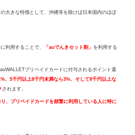
」の大きな特徴として、沖縄等を除けば日本国内のほぼ
時に利用することで、
「
au
でんきセット割」
を利用する
uWALLETプリペイドカードに付与されるポイント還
1%
、5
千円以上8
千円未満なら3%
、そして8
千円以上な
ク
されます。
おり、プリペイドカードを頻繁に利用している人に特に