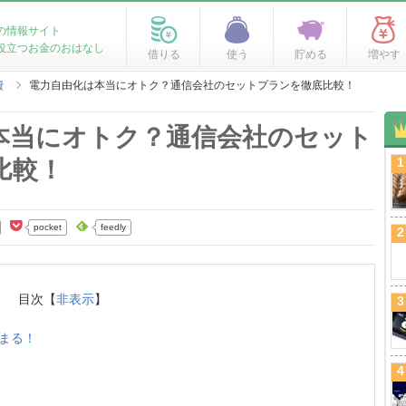
の情報サイト
役立つお金のおはなし
借りる
使う
貯める
増やす
費
電力自由化は本当にオトク？通信会社のセットプランを徹底比較！
本当にオトク？通信会社のセット
1
比較！
pocket
feedly
2
目次【
非表示
】
3
まる！
4