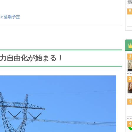
5
々登場予定
1
力自由化が始まる！
2
3
4