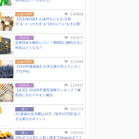
期預金はいくら増える？
148988
お金の雑学
【完全保存版】お金持ちになる“方程
式”＆“３つの方法”＆“10のルール”を大公開！
142577
貯める
定期預金を解約したい！満期前に解約すると
利息はどうなる？
123088
お金の雑学
【2019年最新版】日本企業の売上ランキン
グTOP50
110047
貯める
【必見】2019年貯蓄型保険ランキング！種
類別に分かりやすく解説
107273
使う
4人家族の生活費は24万！毎月4万円貯金で
きる家計のポイント
106254
0
使う
10%オフは当たり前！格安でAmazonギフト