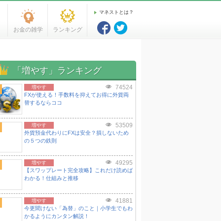
マネストとは？
お金の雑学
ランキング
「増やす」ランキング
74524
増やす
FXが使える！手数料を抑えてお得に外貨両
替するならココ
53509
増やす
外貨預金代わりにFXは安全？損しないため
の５つの鉄則
49295
増やす
【スワップレート完全攻略】これだけ読めば
わかる！仕組みと推移
41881
増やす
今更聞けない「為替」のこと｜小学生でもわ
かるようにカンタン解説！