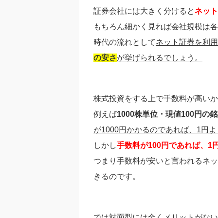
証券会社には大きく分けると
ネット
もちろん細かく見れば会社規模は各
時代の流れとして
ネット証券を利用
の安さ
が挙げられるでしょう。
株式投資をする上で手数料が高いか
例えば
1000株単位・現値100円
が1000円かかるのであれば、1
しかし
手数料が100円であれば、1
つまり手数料が安いと言われるネッ
きるのです。
では対面型には全くメリットがない