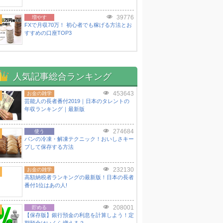
39776
増やす
FXで月収70万！ 初心者でも稼げる方法とお
すすめの口座TOP3
人気記事総合ランキング
453643
お金の雑学
芸能人の長者番付2019｜日本のタレントの
年収ランキング｜最新版
274684
使う
パンの冷凍・解凍テクニック！おいしさキー
プして保存する方法
232130
お金の雑学
高額納税者ランキングの最新版！日本の長者
番付1位はあの人!
208001
貯める
【保存版】銀行預金の利息を計算しよう！定