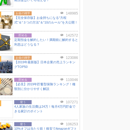
期預金はいくら増える？
148985
お金の雑学
【完全保存版】お金持ちになる“方程
式”＆“３つの方法”＆“10のルール”を大公開！
142572
貯める
定期預金を解約したい！満期前に解約すると
利息はどうなる？
123086
お金の雑学
【2019年最新版】日本企業の売上ランキン
グTOP50
110046
貯める
【必見】2019年貯蓄型保険ランキング！種
類別に分かりやすく解説
107271
使う
4人家族の生活費は24万！毎月4万円貯金で
きる家計のポイント
106253
0
使う
10%オフは当たり前！格安でAmazonギフト