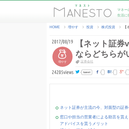
マネー
生活に
HOME
増やす
投資
株式投資
【
2017/08/19
【ネット証券
ならどちらが
証券会社
増やす
24205
views
tweet
ネット証券が主流の今、対面型の証券
窓口や担当の営業者による助言を貰え
アドバイスを貰うメリット