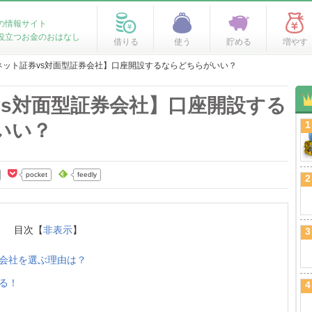
の情報サイト
役立つお金のおはなし
借りる
使う
貯める
増やす
ネット証券vs対面型証券会社】口座開設するならどちらがいい？
vs対面型証券会社】口座開設する
1
いい？
pocket
feedly
2
目次【
非表示
】
3
会社を選ぶ理由は？
る！
4