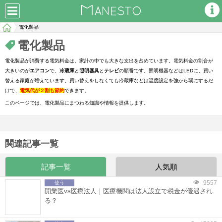
電化製品
電化製品
電化製品が消費する電気料金は、家計の中でも大きな支出を占めています。電気料金の割合が
大きいのが
エアコン
で、
冷蔵庫
と
照明器具
と
テレビ
の順番です。照明機器などはLEDに、買い
替える家庭が増えています。買い替えをしなくても冷蔵庫などは温度設定を強から弱にするだ
けで、
電気代が２割も節約
できます。
このページでは、電化製品にまつわる知識や情報を提供します。
関連記事一覧
記事一覧
人気順
9557
使う
開業医vs医療法人｜医療機関は法人設立で税金が優遇され
る？