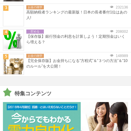
232136
3
お金の雑学
高額納税者ランキングの最新版！日本の長者番付1位はあの
人!
208002
4
貯める
【保存版】銀行預金の利息を計算しよう！定期預金はいく
ら増える？
148989
5
お金の雑学
【完全保存版】お金持ちになる“方程式”＆“３つの方法”＆“10
のルール”を大公開！
特集コンテンツ