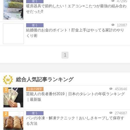
47295
使う
暖房器具で節約したい！エアコン×こたつが最強の組み合わ
せだった⁉
12087
使う
結婚後のお金のポイント！貯金上手はやってる家計のやり
くり術
1
総合人気記事ランキング
453646
1
お金の雑学
芸能人の長者番付2019｜日本のタレントの年収ランキング
｜最新版
274687
2
使う
パンの冷凍・解凍テクニック！おいしさキープして保存す
る方法