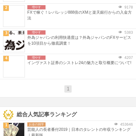
9178
2
増やす
FXで稼ぐ！レバレッジ888倍のXMと楽天銀行からの入金方
法
5383
3
増やす
外為ジャパンの利用快適度は？外為ジャパンのFXサービス
を10項目から徹底調査！
4207
4
増やす
インヴァスト証券のシストレ24の魅力と取引概要について!
1
総合人気記事ランキング
453646
1
お金の雑学
芸能人の長者番付2019｜日本のタレントの年収ランキング
｜最新版