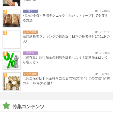
274687
2
使う
パンの冷凍・解凍テクニック！おいしさキープして保存す
る方法
232136
3
お金の雑学
高額納税者ランキングの最新版！日本の長者番付1位はあの
人!
208002
4
貯める
【保存版】銀行預金の利息を計算しよう！定期預金はいく
ら増える？
148989
5
お金の雑学
【完全保存版】お金持ちになる“方程式”＆“３つの方法”＆“10
のルール”を大公開！
特集コンテンツ