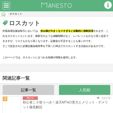
ロスカット
ロスカット
外国為替証拠金取引においては、
含み損が大きくなりすぎると自動的に強制決済
されます。こ
れをロスカットといいます。株取引のような値幅制限がなく、レバレッジもかなり高く設定で
きますが、リスクもかなり高くなります。証拠金が不足することも多いのです。
そこで設定された必要証拠金維持率を下回った時点でロスカットする仕組みがあるのです。
このページでは、ロスカットにまつわる知識や情報を提供します。
関連記事一覧
記事一覧
人気順
21174
1
増やす
初心者こそ使うべき！楽天MT4の実力とメリット・デメリ
ット徹底解説