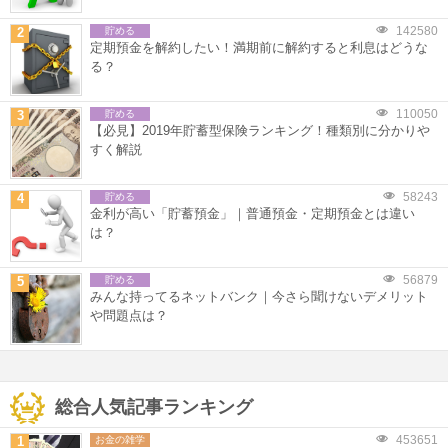
142580
2
貯める
定期預金を解約したい！満期前に解約すると利息はどうな
る？
110050
3
貯める
【必見】2019年貯蓄型保険ランキング！種類別に分かりや
すく解説
58243
4
貯める
金利が高い「貯蓄預金」｜普通預金・定期預金とは違い
は？
56879
5
貯める
みんな持ってるネットバンク｜今さら聞けないデメリット
や問題点は？
総合人気記事ランキング
453651
1
お金の雑学