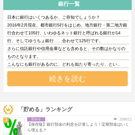
銀行一覧
日本に銀行はいくつあるか、ご存知でしょうか？
2016年2月現在、都市銀行5行をはじめ、地方銀行・第二地方銀
行合わせて105行、いわゆるネット銀行と呼ばれる銀行が14
行、そしてゆうちょ銀行……合わせて125行です。
さらに信託銀行や信用金庫なども含めると、その数はかなりの
ものとなります。
こんなにも銀行があるのに、どれも似たり寄ったり、とい
...
続きを読む
「貯める」ランキング
208011
1
貯める
【保存版】銀行預金の利息を計算しよう！定期預金はいく
ら増える？