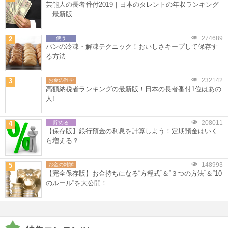
芸能人の長者番付2019｜日本のタレントの年収ランキング
｜最新版
274689
2
使う
パンの冷凍・解凍テクニック！おいしさキープして保存す
る方法
232142
3
お金の雑学
高額納税者ランキングの最新版！日本の長者番付1位はあの
人!
208011
4
貯める
【保存版】銀行預金の利息を計算しよう！定期預金はいく
ら増える？
148993
5
お金の雑学
【完全保存版】お金持ちになる“方程式”＆“３つの方法”＆“10
のルール”を大公開！