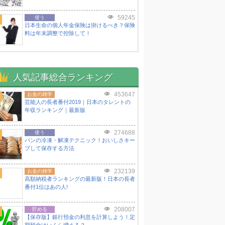
59245
使う
日本生命の個人年金保険は掛けるべき？保険
料は年末調整で控除して！
人気記事総合ランキング
453647
お金の雑学
芸能人の長者番付2019｜日本のタレントの
年収ランキング｜最新版
274688
使う
パンの冷凍・解凍テクニック！おいしさキー
プして保存する方法
232139
お金の雑学
高額納税者ランキングの最新版！日本の長者
番付1位はあの人!
208007
貯める
【保存版】銀行預金の利息を計算しよう！定