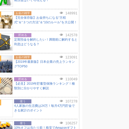
期預金はいくら増える？
148991
お金の雑学
【完全保存版】お金持ちになる“方程
式”＆“３つの方法”＆“10のルール”を大公開！
142578
貯める
定期預金を解約したい！満期前に解約すると
利息はどうなる？
123091
お金の雑学
【2019年最新版】日本企業の売上ランキン
グTOP50
110049
貯める
【必見】2019年貯蓄型保険ランキング！種
類別に分かりやすく解説
107278
使う
4人家族の生活費は24万！毎月4万円貯金で
きる家計のポイント
106257
0
使う
10%オフは当たり前！格安でAmazonギフト