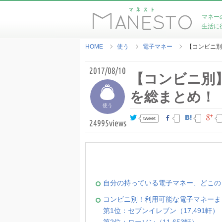
マネー
生活に
HOME
使う
電子マネー
【コンビニ別
2017/08/10
【コンビニ別
を総まとめ！
使う
tweet
24995
views
自分の持っている電子マネー、どこの
コンビニ別！利用可能な電子マネーま
第1位：セブンイレブン（17,491軒）