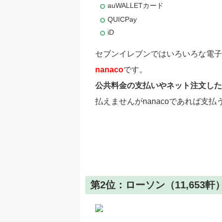
auWALLETカード
QUICPay
iD
セブンイレブンではいろいろな電子
nanaco
です。
公共料金の支払いやネット注文した
払えませんがnanacoであれば支
第2位：ローソン（11,653軒