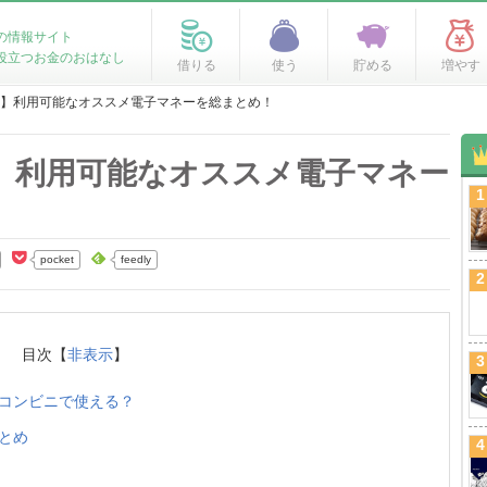
の情報サイト
役立つお金のおはなし
借りる
使う
貯める
増やす
】利用可能なオススメ電子マネーを総まとめ！
】利用可能なオススメ電子マネー
1
pocket
feedly
2
目次【
非表示
】
3
コンビニで使える？
とめ
4