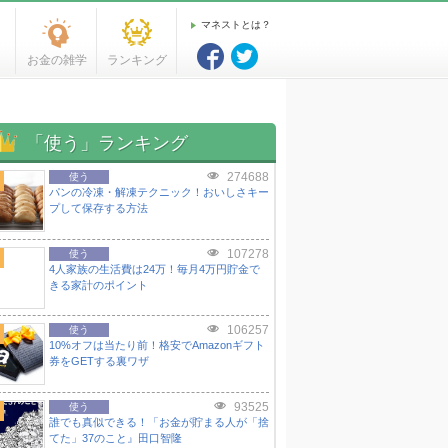
マネストとは？
お金の雑学
ランキング
「使う」ランキング
274688
使う
パンの冷凍・解凍テクニック！おいしさキー
プして保存する方法
107278
使う
4人家族の生活費は24万！毎月4万円貯金で
きる家計のポイント
106257
使う
10%オフは当たり前！格安でAmazonギフト
券をGETする裏ワザ
93525
使う
誰でも真似できる！「お金が貯まる人が「捨
てた」37のこと』田口智隆