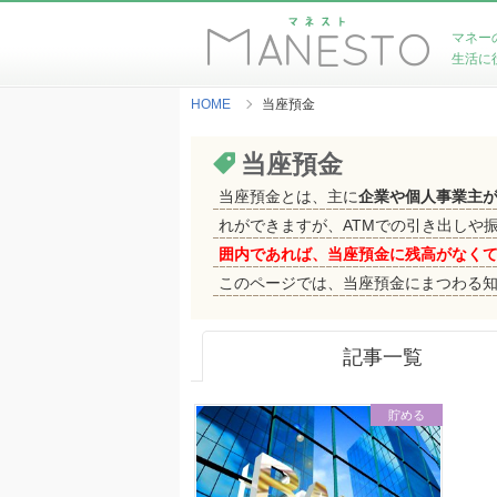
マネー
生活に
HOME
当座預金
当座預金
当座預金とは、主に
企業や個人事業主
れができますが、ATMでの引き出しや
囲内であれば、当座預金に残高がなく
このページでは、当座預金にまつわる
記事一覧
貯める