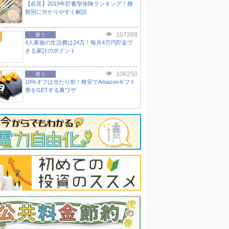
【必見】2019年貯蓄型保険ランキング！種
類別に分かりやすく解説
107268
使う
4人家族の生活費は24万！毎月4万円貯金で
きる家計のポイント
106250
0
使う
10%オフは当たり前！格安でAmazonギフト
券をGETする裏ワザ