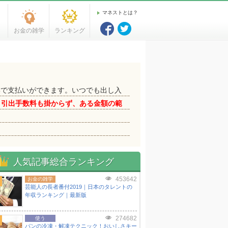
マネストとは？
お金の雑学
ランキング
形で支払いができます。いつでも出し入
、引出手数料も掛からず、ある金額の範
人気記事総合ランキング
453642
お金の雑学
芸能人の長者番付2019｜日本のタレントの
年収ランキング｜最新版
274682
使う
パンの冷凍・解凍テクニック！おいしさキー