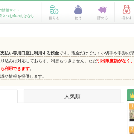
の情報サイト
役立つお金のおはなし
借りる
使う
貯める
増やす
が支払い専用口座に利用する預金
です。現金だけでなく小切手や手形の
振り込みは対応しておらず、利息もつきません。ただ
引出限度額がなく
ても利用できます
。
知識や情報を提供します。
人気順
1
2