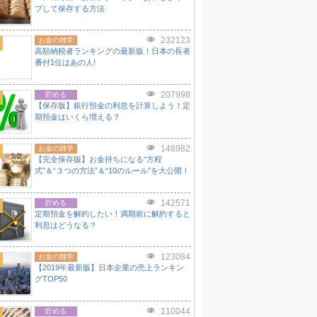
プして保存する方法
232123
お金の雑学
高額納税者ランキングの最新版！日本の長者
番付1位はあの人!
207998
貯める
【保存版】銀行預金の利息を計算しよう！定
期預金はいくら増える？
148982
お金の雑学
【完全保存版】お金持ちになる“方程
式”＆“３つの方法”＆“10のルール”を大公開！
142571
貯める
定期預金を解約したい！満期前に解約すると
利息はどうなる？
123084
お金の雑学
【2019年最新版】日本企業の売上ランキン
グTOP50
110044
貯める