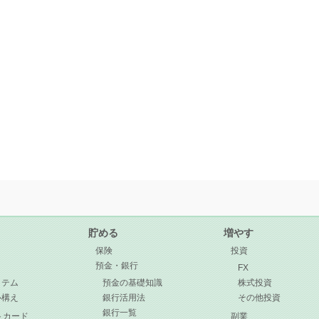
貯める
増やす
保険
投資
預金・銀行
目
FX
イテム
預金の基礎知識
株式投資
心構え
銀行活用法
その他投資
銀行一覧
トカード
副業