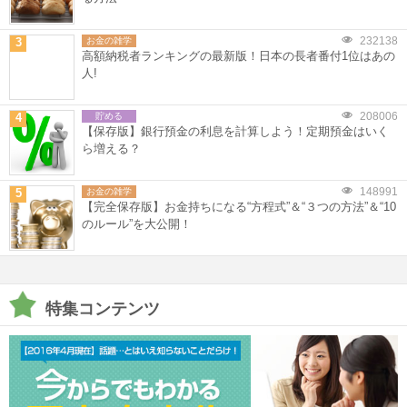
232138
3
お金の雑学
高額納税者ランキングの最新版！日本の長者番付1位はあの
人!
208006
4
貯める
【保存版】銀行預金の利息を計算しよう！定期預金はいく
ら増える？
148991
5
お金の雑学
【完全保存版】お金持ちになる“方程式”＆“３つの方法”＆“10
のルール”を大公開！
特集コンテンツ