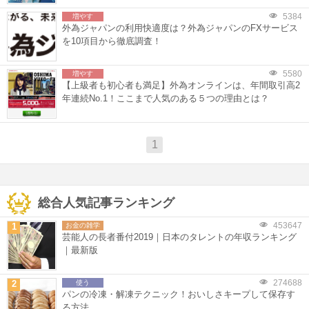
5384
増やす
外為ジャパンの利用快適度は？外為ジャパンのFXサービス
を10項目から徹底調査！
5580
増やす
【上級者も初心者も満足】外為オンラインは、年間取引高2
年連続No.1！ここまで人気のある５つの理由とは？
1
総合人気記事ランキング
453647
1
お金の雑学
芸能人の長者番付2019｜日本のタレントの年収ランキング
｜最新版
274688
2
使う
パンの冷凍・解凍テクニック！おいしさキープして保存す
る方法